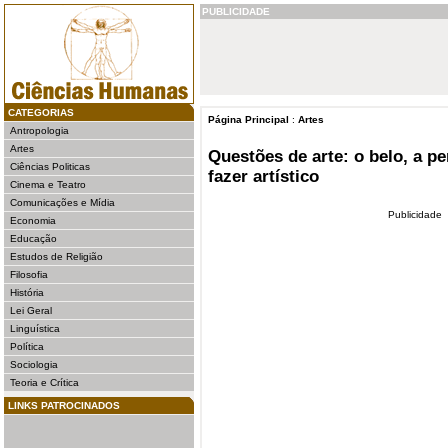
PUBLICIDADE
CATEGORIAS
Página Principal
:
Artes
Antropologia
Artes
Questões de arte: o belo, a pe
Ciências Politicas
fazer artístico
Cinema e Teatro
Comunicações e Mídia
Publicidade
Economia
Educação
Estudos de Religião
Filosofia
História
Lei Geral
Linguística
Política
Sociologia
Teoria e Crítica
LINKS PATROCINADOS