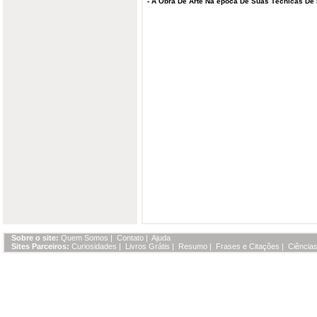
-
A Obra De Arte Na época De Suas Técnicas De
Sobre o site:
Quem Somos
|
Contato
|
Ajuda
Sites Parceiros:
Curiosidades
|
Livros Grátis
|
Resumo
|
Frases e Citações
|
Ciências