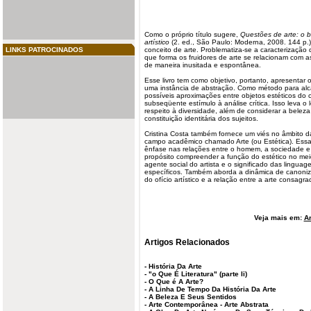
Como o próprio título sugere,
Questões de arte: o 
artístico
(2. ed., São Paulo: Moderna, 2008. 144 p.)
LINKS PATROCINADOS
conceito
de arte. Problematiza-se a caracterização 
que forma os fruidores de arte se relacionam com 
de maneira inusitada e espontânea.
Esse livro tem como
objetivo
, portanto, apresentar 
uma instância de abstração. Como método para alca
possíveis aproximações entre objetos estéticos do c
subseqüente estímulo à análise crítica. Isso leva o 
respeito à diversidade, além de considerar a belez
constituição identitária dos sujeitos.
Cristina Costa também fornece um viés no âmbito da
campo acadêmico chamado Arte (ou Estética). Essa 
ênfase nas relações entre o homem, a sociedade e
propósito compreender a função do estético no mei
agente social do artista e o significado das linguag
específicos. Também aborda a dinâmica de canoniza
do ofício artístico e a relação entre a arte consagr
Veja mais em:
Ar
Artigos Relacionados
-
História Da Arte
-
"o Que É Literatura" (parte Ii)
-
O Que é A Arte?
-
A Linha De Tempo Da História Da Arte
-
A Beleza E Seus Sentidos
-
Arte Contemporânea - Arte Abstrata