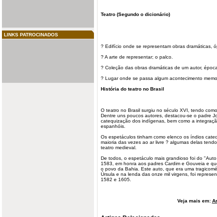
Teatro
(Segundo o dicionário)
LINKS PATROCINADOS
? Edifício onde se representam obras dramáticas, ó
? A arte de representar; o palco.
? Coleção das obras dramáticas de um autor, époc
? Lugar onde se passa algum acontecimento memor
História do teatro no
Brasil
O teatro no Brasil surgiu no século XVI,
tendo
como 
Dentre uns poucos autores, destacou-se o padre J
catequização dos indígenas, bem como a integração
espanhóis.
Os espetáculos tinham como elenco os índios cate
maioria das vezes ao ar livre ? algumas delas tendo 
teatro medieval.
De todos, o espetáculo mais grandioso foi do "Aut
1583, em honra aos padres Cardim e Gouveia e que
o povo da Bahia. Este auto, que era uma tragicomé
Úrsula e na lenda das onze mil virgens, foi represe
1582 e 1605.
Veja mais em:
Ar