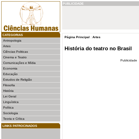
PUBLICIDADE
CATEGORIAS
Página Principal
:
Artes
Antropologia
Artes
História do teatro no Brasil
Ciências Politicas
Cinema e Teatro
Publicidade
Comunicações e Mídia
Economia
Educação
Estudos de Religião
Filosofia
História
Lei Geral
Linguística
Política
Sociologia
Teoria e Crítica
LINKS PATROCINADOS