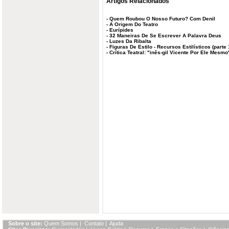
Artigos Relacionados
-
Quem Roubou O Nosso Futuro? Com Denil
-
A Origem Do Teatro
-
Eurípides
-
32 Maneiras De Se Escrever A Palavra Deus
-
Luzes Da Ribalta
-
Figuras De Estilo - Recursos Estilísticos (parte 
-
Crítica Teatral: "inês-gil Vicente Por Ele Mesm
Sobre o site:
Quem Somos
|
Contato
|
Ajuda