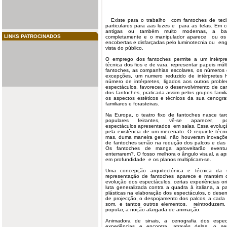
Existe para o trabalho com fantoches de tecla
particulares para aas luzes e para as telas. Em 
antigas ou também muito modernas, a barr
LINKS PATROCINADOS
completamente e o manipulador aparece ou os
encobertas e disfarçadas pelo luminotecnia ou eng
vista do público.
O emprego dos fantoches permite a um intérpr
técnica dos fios e de vara, representar papeis múl
fantoches, as companhias escolares, os números 
excepções, um numero reduzido de intérpretes 
número de intérpretes, ligados aos outros prob
espectáculos, favoreceu o
desenvolvimento
de cará
dos fantoches, praticada assim pelos grupos
famil
os aspectos estéticos e técnicos da sua cenograf
familiares e forasteiras.
Na Europa, o teatro fixo de fantoches nasce tar
populares feirantes, vê-se aparecer, 
espectáculos apresentados em salas. Essa evoluçã
pela existência de um mecenato. O requinte técn
mas, duma maneira geral, não houveram inovações
de fantoches senão na redução dos palcos e das 
Os fantoches de manga aproveitarão eventu
enterrarem?. O fosso melhora o ângulo visual, a 
em profundidade e os planos multiplicam-se.
Uma concepção arquitectónica e técnica da 
representação de fantoches aparece e mantém 
evolução dos espectáculos, certas experiências ori
luta generalizada contra a quadra à italiana, a p
plásticas na elaboração dos espectáculos, o dese
de projecção, o despojamento dos palcos, a cada 
som, e tantos outros elementos, reintroduzem,
popular, a noção alargada de animação.
Animadora de sinais, a cenografia dos espec
experiências e encontra, através delas, o se