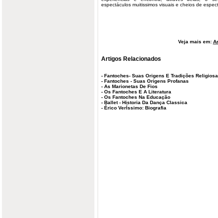
espectáculos muitissimos visuais e cheios de espect
Veja mais em:
Ar
Artigos Relacionados
-
Fantoches- Suas Origens E Tradições Religios
-
Fantoches - Suas Origens Profanas
-
As Marionetas De Fios
-
Os Fantoches E A Literatura
-
Os Fantoches Na Educação
-
Ballet - Historia Da Dança Classica
-
Érico VerÍssimo: Biografia