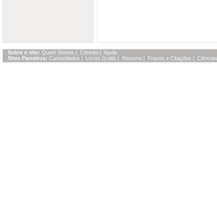
Sobre o site:
Quem Somos
|
Contato
|
Ajuda
Sites Parceiros:
Curiosidades
|
Livros Grátis
|
Resumo
|
Frases e Citações
|
Ciências