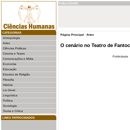
PUBLICIDADE
CATEGORIAS
Página Principal
:
Artes
Antropologia
Artes
O cenário no Teatro de Fanto
Ciências Politicas
Cinema e Teatro
Publicidade
Comunicações e Mídia
Economia
Educação
Estudos de Religião
Filosofia
História
Lei Geral
Linguística
Política
Sociologia
Teoria e Crítica
LINKS PATROCINADOS