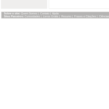
Sobre o site:
Quem Somos
|
Contato
|
Ajuda
Sites Parceiros:
Curiosidades
|
Livros Grátis
|
Resumo
|
Frases e Citações
|
Ciências