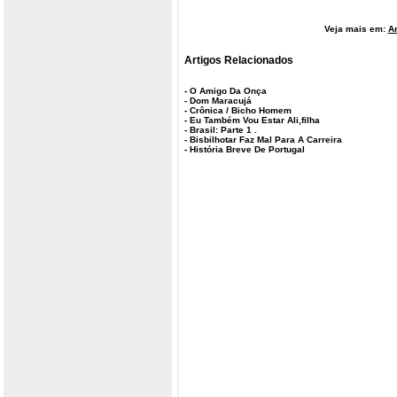
Veja mais em:
Ar
Artigos Relacionados
-
O Amigo Da Onça
-
Dom Maracujá
-
Crônica / Bicho Homem
-
Eu Também Vou Estar Ali,filha
-
Brasil: Parte 1 .
-
Bisbilhotar Faz Mal Para A Carreira
-
História Breve De Portugal