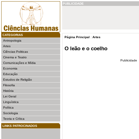
PUBLICIDADE
CATEGORIAS
Página Principal
:
Artes
Antropologia
Artes
O leão e o coelho
Ciências Politicas
Cinema e Teatro
Publicidade
Comunicações e Mídia
Economia
Educação
Estudos de Religião
Filosofia
História
Lei Geral
Linguística
Política
Sociologia
Teoria e Crítica
LINKS PATROCINADOS