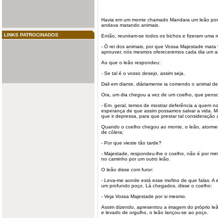
Havia em um monte chamado Mandara um leão por
andava matando animais.
LINKS PATROCINADOS
Então, reuniram-se todos os bichos e fizeram uma 
- Ò rei dos animais, por que
Vossa
Majestade
mata v
aprouver, nós mesmos ofereceremos cada dia um an
Ao que o leão respondeu:
- Se tal é o vosso desejo, assim seja.
Dali em diante, diàriamente ia comendo o animal de
Ora, um dia
chegou
a vez de um
coelho
, que pens
- Em. geral, temos de mostrar deferência a quem n
esperança de que assim possamos salvar a vida. M
que ir depressa, para que prestar tal consideraçã
Quando o coelho chegou ao monte, o leão, atorme
de cólera:
- Por que vieste tão tarde?
- Majestade, respondeu-lhe o coelho, não é por min
no caminho por um outro leão.
O leão disse com
furor
:
- Leva-me aonde está esse mofino de que falas. A e
um profundo poço. Lá chegados, disse o coelho:
- Veja Vossa Majestade por si mesmo.
Assim dizendo, apresentou a imagem do próprio leão
e levado de orgulho, o leão lançou-se ao poço.