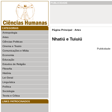
PUBLICIDADE
CATEGORIAS
Página Principal
:
Artes
Antropologia
Artes
Nhatiú e Tuiuiú
Ciências Politicas
Cinema e Teatro
Publicidade
Comunicações e Mídia
Economia
Educação
Estudos de Religião
Filosofia
História
Lei Geral
Linguística
Política
Sociologia
Teoria e Crítica
LINKS PATROCINADOS