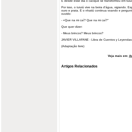
E desde esse dia o cacique se transformou em tuiui
Por isso, o tuiuiú vive na beira d'água, vigiando. E
ouro e prata. E o nhatiú continua voando e pergu
ouvido:
- «Que na mi caí? Que na mi caí?"
Que quer dizer:
- Meus brincos? Meus brincos?
JAVIER VILLAFANE - Libra de Cuentos y Leyenda
(Adaptação livre)
Veja mais em:
Ar
Artigos Relacionados