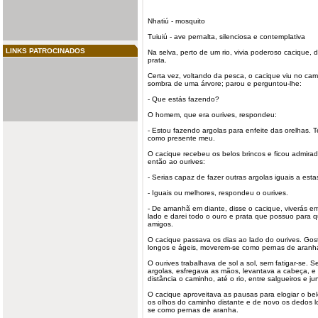
Nhatiú - mosquito
Tuiuiú
- ave pernalta, silenciosa e contemplativa
LINKS PATROCINADOS
Na selva, perto de um rio, vivia poderoso
cacique
, 
prata.
Certa vez, voltando da pesca, o cacique viu no c
sombra de uma árvore; parou e perguntou-lhe:
- Que estás fazendo?
O homem, que era
ourives
, respondeu:
- Estou fazendo
argolas
para enfeite das orelhas. 
como presente meu.
O cacique recebeu os belos
brincos
e ficou admirad
então ao ourives:
- Serias capaz de fazer outras argolas iguais a esta
- Iguais ou melhores, respondeu o ourives.
- De amanhã em diante, disse o cacique, viverás e
lado e darei todo o ouro e prata que possuo para 
amigos.
O cacique passava os dias ao lado do ourives. Go
longos e ágeis, moverem-se como pernas de aranha
O ourives trabalhava de sol a sol, sem fatigar-se.
argolas, esfregava as mãos, levantava a cabeça, e
distância o caminho, até o rio, entre salgueiros e ju
O cacique aproveitava as pausas para elogiar o belo
os olhos do caminho distante e de novo os dedos 
se como pernas de aranha.