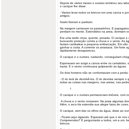
Depois de vários meses o ourives terminou seu labor
o cacique lhe disse:
- Vamos levar todos os brincos em uma canoa e junt
amigos.
Assim fizeram e partiram.
Na margem cantavam os passarinhos. E papagaios,
perdiam no monte. Estendidos na areia, dormiam os
Era uma tarde cinza, quente, pesada. O cacique e
buscando proteção contra a chuva e o vento. As águ
faziam cambalear a pequena embarcação. Em vão o
ganhar a costa. A corrente os arrastava. Um forte a
ràpidamente desapareceu.
O cacique e o ourives, nadando, conseguiram chegar
Esperavam ver surgir a canoa entre os camalotes, o
trazia. E o vento continuava golpeando as águas.
Os dois homens não se conformavam com a perda 
- O rio terá de devolvê-los. O rio devolve sempre o
todas as coisas nas margens, nas areias, nas pedra
I
O cacique e o ourives permaneciam imóveis, com os
A chuva e o vento cessaram. Na praia algumas árv
Além, o arco-íris estendia sua alegre faixa de cores.
O cacique, sem tirar os olhos da água, disse ao our
- Ficarei aqui vigiando. Esperarei até que o rio nos 
Compreendes? E perguntarás a todos, um a um, be
brincos.