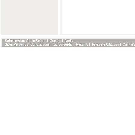
Sobre o site:
Quem Somos
|
Contato
|
Ajuda
Sites Parceiros:
Curiosidades
|
Livros Grátis
|
Resumo
|
Frases e Citações
|
Ciências