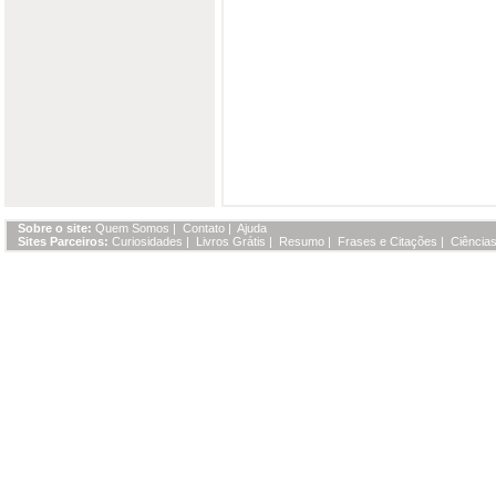
Sobre o site:
Quem Somos
|
Contato
|
Ajuda
Sites Parceiros:
Curiosidades
|
Livros Grátis
|
Resumo
|
Frases e Citações
|
Ciências