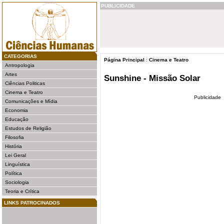
PUBLICIDADE
CATEGORIAS
Página Principal
:
Cinema e Teatro
Antropologia
Artes
Sunshine - Missão Solar
Ciências Politicas
Cinema e Teatro
Publicidade
Comunicações e Mídia
Economia
Educação
Estudos de Religião
Filosofia
História
Lei Geral
Linguística
Política
Sociologia
Teoria e Crítica
LINKS PATROCINADOS