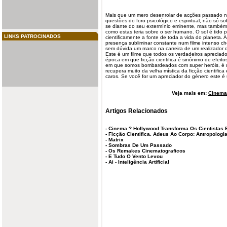
Mais que um mero desenrolar de acções passado n
questões do foro psicológico e espiritual, não só 
se diante do seu extermínio eminente, mas também
como estas teria sobre o ser humano. O
sol
é tido 
LINKS PATROCINADOS
cientificamente a fonte de toda a vida do planeta. 
presença subliminar constante num
filme
intenso ch
sem dúvida um marco na carreira de um realizador 
Este é um filme que todos os verdadeiros aprecia
época em que ficção
cientifica
é sinónimo de efeito
em que somos bombardeados com super heróis, é mu
recupera muito da velha mística da ficção cientifica
caros. Se você for um apreciador do género este é 
Veja mais em:
Cinema 
Artigos Relacionados
-
Cinema ? Hollywood Transforma Os Cientistas 
-
Ficção Científica. Adeus Ao Corpo: Antropologi
-
Matrix
-
Sombras De Um Passado
-
Os Remakes Cinematograficos
-
E Tudo O Vento Levou
-
Ai - Inteligência Artificial