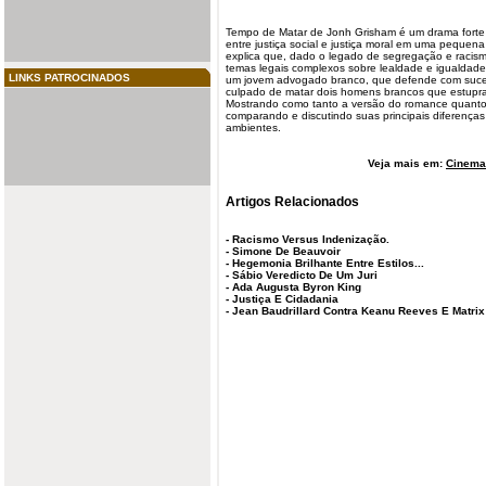
Tempo de
Matar
de Jonh Grisham é um drama forte 
entre justiça social e justiça moral em uma pequena
explica que, dado o legado de segregação e racis
temas legais complexos sobre lealdade e igualdade a
LINKS PATROCINADOS
um jovem advogado branco, que defende com suc
culpado de matar dois homens brancos que estupra
Mostrando como tanto a versão do romance quanto 
comparando e discutindo suas principais diferença
ambientes.
Veja mais em:
Cinema 
Artigos Relacionados
-
Racismo Versus Indenização.
-
Simone De Beauvoir
-
Hegemonia Brilhante Entre Estilos...
-
Sábio Veredicto De Um Juri
-
Ada Augusta Byron King
-
Justiça E Cidadania
-
Jean Baudrillard Contra Keanu Reeves E Matrix