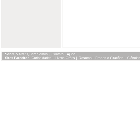
Sobre o site:
Quem Somos
|
Contato
|
Ajuda
Sites Parceiros:
Curiosidades
|
Livros Grátis
|
Resumo
|
Frases e Citações
|
Ciências