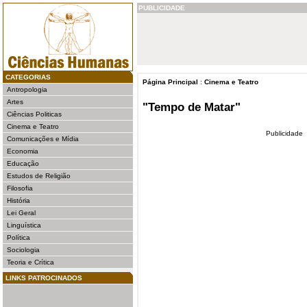
PUBLICIDADE
CATEGORIAS
Página Principal
:
Cinema e Teatro
Antropologia
Artes
"Tempo de Matar"
Ciências Politicas
Cinema e Teatro
Publicidade
Comunicações e Mídia
Economia
Educação
Estudos de Religião
Filosofia
História
Lei Geral
Linguística
Política
Sociologia
Teoria e Crítica
LINKS PATROCINADOS