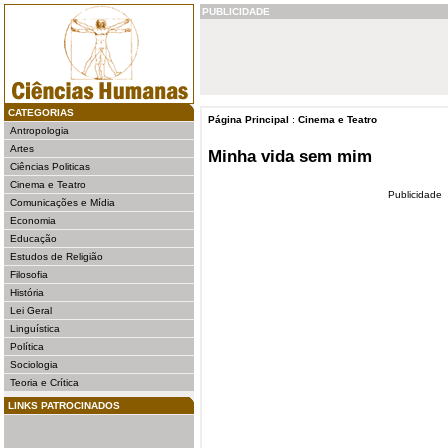
PUBLICIDADE
CATEGORIAS
Página Principal
:
Cinema e Teatro
Antropologia
Artes
Minha vida sem mim
Ciências Politicas
Cinema e Teatro
Publicidade
Comunicações e Mídia
Economia
Educação
Estudos de Religião
Filosofia
História
Lei Geral
Linguística
Política
Sociologia
Teoria e Crítica
LINKS PATROCINADOS