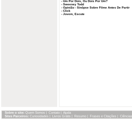
-
Um Por Dois, Ou Dois Por Um?
-
Sweeney Todd
-
Opinião - Sinópse Sobre Filme Antes De Partir
-
Click
-
Jovem, Escute
Sobre o site:
Quem Somos
|
Contato
|
Ajuda
Sites Parceiros:
Curiosidades
|
Livros Grátis
|
Resumo
|
Frases e Citações
|
Ciências