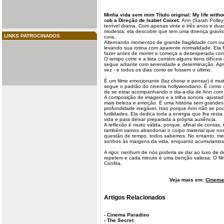
Minha
vida
sem mim
Título original: My life wit
s
ob a Direção de Isabel Coixet.
Ann (Sarah Polley
terrível drama. Com apenas vinte e três anos e dua
modesta; ela descobre que tem uma doença gravís
LINKS PATROCINADOS
cura..
Alternando momentos de grande fragilidade com out
levando sua rotina com aparente normalidade. Ela f
fazer antes de morrer e começa a desesperada cont
O tempo corre e a lista contém alguns itens difícei
segue adiante com serenidade e determinação. Apr
vez - e todos os dias como se fossem o último.
É um filme emocionante (faz chorar e pensar) é muit
segue o padrão do cinema hollywoodiano. É como s
de se estar acompanhando o dia-a-dia de Ann com 
A composição de imagens e a trilha sonora -ajustadí
mais beleza e emoção. É uma história sem grandes
profundidade inegável. Isso porque Ann não se po
futilidades. Ela dedica toda a energia que lhe rest
vida e para deixar preparada a própria ausência.
A reflexão é muito válida, porque, afinal de contas,
também vamos abandonar o corpo material que nosso 
questão de tempo, todos sabemos. No entanto, me
sonhos às margens da vida, enquanto acumulamos
A rigor, nenhum de nós poderia se dar ao luxo de d
repetem e cada minuto é uma benção valiosa. O fi
Confira.
Veja mais em:
Cinema 
Artigos Relacionados
-
Cinema Paradiso
-
The Secret