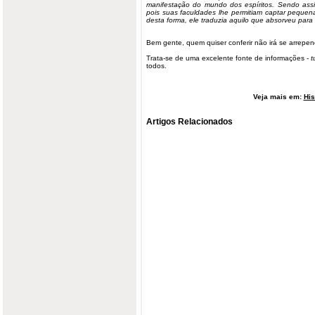
manifestação do mundo dos espíritos. Sendo assim
pois suas faculdades lhe permitiam captar peque
desta forma, ele traduzia aquilo que absorveu para
Bem gente, quem quiser conferir não irá se arrepe
Trata-se de uma excelente fonte de informações -
t
todos.
Veja mais em:
His
Artigos Relacionados