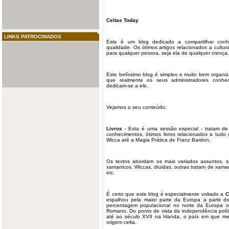
Celtas
Today
LINKS PATROCINADOS
Este é um blog dedicado a compartilhar conh
qualidade. Os ótimos artigos relacionados a
cultur
para qualquer pessoa, seja ela de qualquer crença.
Este belíssimo blog é simples e muito bem organiz
que realmente os seus administradores conhe
dedicam-se a ele.
Vejamos o seu conteúdo:
Livros
- Esta é uma sessão especial - tratam de 
conhecimentos, ótimos livros relacionados a tud
Wicca até a Magia Prática de Franz Bardon.
Os textos abordam os mais variados assuntos, sã
xamanicos, Wiccas, druidas, outras tratam de xamani
etc.
É certo que este blog é especialmente voltado a
C
espalhou pela maior parte da Europa a partir do
percentagem populacional no norte da Europa o
Romano. Do ponto de vista da independência polít
até ao século XVII na Irlanda, o país em que me
origem celta.