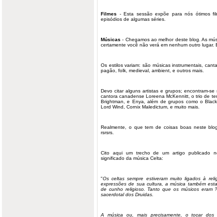
Filmes
- Esta sessão expõe para nós ótimos fi
episódios de algumas séries.
Músicas
- Chegamos ao melhor deste blog. As mú
certamente você não verá em nenhum outro lugar. É
Os estilos variam: são músicas instrumentais, cant
pagão, folk, medieval, ambient, e outros mais.
Devo citar alguns artistas e grupos; encontram-se
cantora canadense Loreena McKennitt, o trio de ten
Brightman, e Enya, além de grupos como o Blackm
Lord Wind, Cornix Maledictum, e muito mais.
Realmente, o que tem de coisas boas neste blog 
rsrsrs.
Cito aqui um trecho de um artigo publicado 
significado da
música
Celta
:
"
Os celtas sempre estiveram muito ligados à rel
expressões de sua cultura, a música também esta
de cunho religioso. Tanto que os músicos eram ?
sacerdotal dos Druidas.
A música ou, mais precisamente, o tocar dos 