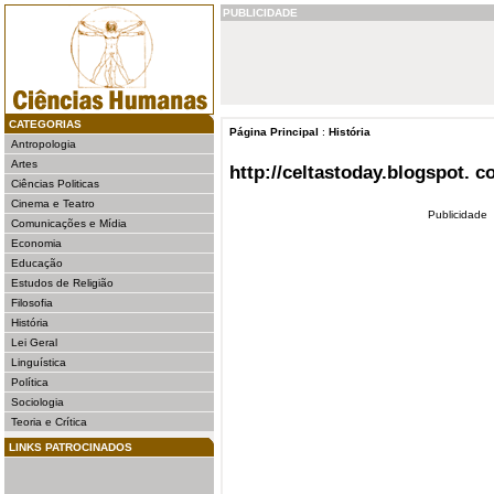
PUBLICIDADE
CATEGORIAS
Página Principal
:
História
Antropologia
Artes
http://celtastoday.blogspot. c
Ciências Politicas
Cinema e Teatro
Publicidade
Comunicações e Mídia
Economia
Educação
Estudos de Religião
Filosofia
História
Lei Geral
Linguística
Política
Sociologia
Teoria e Crítica
LINKS PATROCINADOS