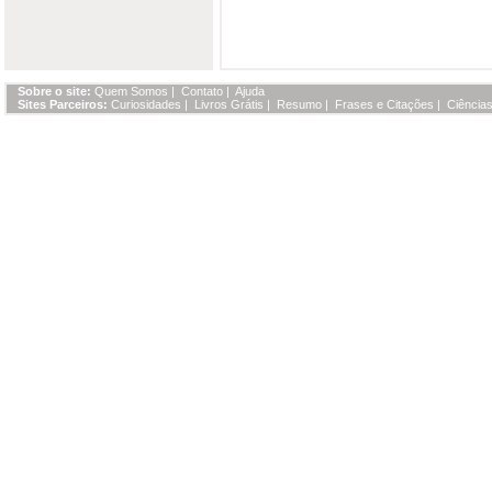
Sobre o site:
Quem Somos
|
Contato
|
Ajuda
Sites Parceiros:
Curiosidades
|
Livros Grátis
|
Resumo
|
Frases e Citações
|
Ciências