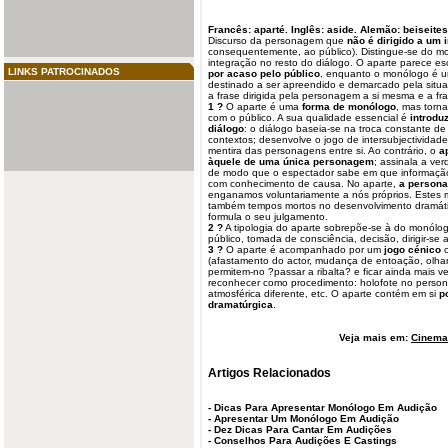
Francês: aparté. Inglês: aside. Alemão: beiseit
Discurso da
personagem
que
não é dirigido a um 
consequentemente, ao público). Distingue-se do m
integração no resto do diálogo. O aparte parece 
LINKS PATROCINADOS
por acaso pelo público
, enquanto o monólogo é u
destinado a ser apreendido e demarcado pela situa
a frase dirigida pela personagem a si mesma e a fra
1 ?
O aparte é uma
forma de monólogo
, mas torn
com o público. A sua qualidade essencial é
introdu
diálogo
: o diálogo baseia-se na troca constante d
contextos; desenvolve o jogo de intersubjectividad
mentira das personagens entre si. Ao contrário, o
a
àquele de uma única personagem
; assinala a ver
de modo que o espectador sabe em que informação 
com conhecimento de causa. No aparte,
a person
enganamos voluntariamente a nós próprios. Estes 
também tempos mortos no desenvolvimento dramátic
formula o seu julgamento.
2 ?
A tipologia do aparte sobrepõe-se à do monólog
público, tomada de consciência, decisão, dirigir-se a
3 ?
O aparte é acompanhado por um
jogo cénico
c
(afastamento do actor, mudança de entoação, olhar 
permitem-no ?passar a ribalta? e ficar ainda mais v
reconhecer como procedimento: holofote no person
atmosférica diferente, etc. O aparte contém em si
p
dramatúrgica
.
Veja mais em:
Cinema 
Artigos Relacionados
-
Dicas Para Apresentar Monólogo Em Audição
-
Apresentar Um Monólogo Em Audição
-
Dez Dicas Para Cantar Em Audições
-
Conselhos Para Audições E Castings