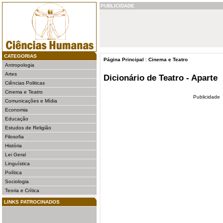
PUBLICIDADE
CATEGORIAS
Página Principal
:
Cinema e Teatro
Antropologia
Artes
Dicionário de Teatro - Aparte
Ciências Politicas
Cinema e Teatro
Publicidade
Comunicações e Mídia
Economia
Educação
Estudos de Religião
Filosofia
História
Lei Geral
Linguística
Política
Sociologia
Teoria e Crítica
LINKS PATROCINADOS