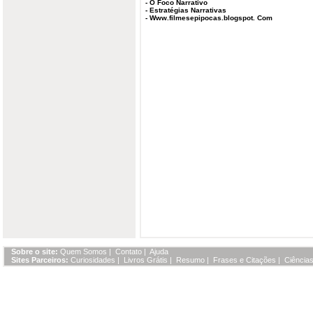
-
O Foco Narrativo
-
Estratégias Narrativas
-
Www.filmesepipocas.blogspot. Com
Sobre o site:
Quem Somos
|
Contato
|
Ajuda
Sites Parceiros:
Curiosidades
|
Livros Grátis
|
Resumo
|
Frases e Citações
|
Ciências