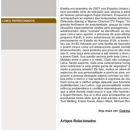
Estréia em setembro de 2007 nos Estados Unidos a 
bem sucedida série de televisão que aborda a adole
do famoso personagem Super-Homem. Enquanto isso,
acompanham as reprises das temporadas anteriores
LINKS PATROCINADOS
(Televisão Aberta) e Warner Channel (TV Paga). "Sm
grande fenômeno de popularidade, graças ao cari
situações especialmente vividas pelo protagonista,
adolescentes, ditos "normais" se identificam: as m
para com o sexo oposto, o processo de auto-afirma
pequeno Kal-El, o único sobrevivente do planeta Kr
precisamente no Estado do Kansas, EUA, a bordo 
seu pai Jor-El. Adotado por uma família de fazendei
o jovem cresce como um adolescente quase normal
desenvolvendo, seus poderes aos poucos são revel
raio-X, uma força descomunal e até mesmo o dom d
o jovem Clark. Sua paixão secreta pela bela Lana L
Dividido entre o amor e o medo, Clark não conseg
Lana. Neste aspecto, mais uma característica huma
amor sobreviver à uma ampla gama de segredos? É 
modo a pessoa amada? De fato, muitos se vêem divi
aspectos de sua personalidade a quem se ama, em 
quanto a pessoa desejada saberá conviver ou não 
luta entre o bem e o mal também é expressa de modo
Kent torna-se o melhor amigo daquele que futuramen
multimilionário Lex Luthor, cuja personalidade som
infância problemática e conflitos intermináveis co
que a série duraria muito pouco e que não haveria 
o Super-Homem, fica aí a dica para acompanhar um
envolvente nesta série que já está prestes a entra
Tom Welling, Kristin Kreuk, Alison Mack, Michael R
Veja mais em:
Cinema 
Artigos Relacionados