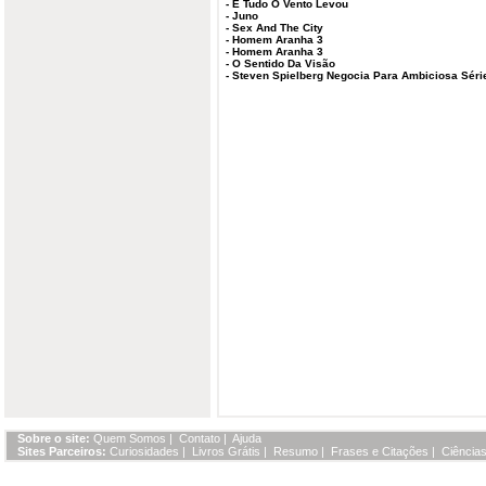
-
E Tudo O Vento Levou
-
Juno
-
Sex And The City
-
Homem Aranha 3
-
Homem Aranha 3
-
O Sentido Da Visão
-
Steven Spielberg Negocia Para Ambiciosa Sér
Sobre o site:
Quem Somos
|
Contato
|
Ajuda
Sites Parceiros:
Curiosidades
|
Livros Grátis
|
Resumo
|
Frases e Citações
|
Ciências