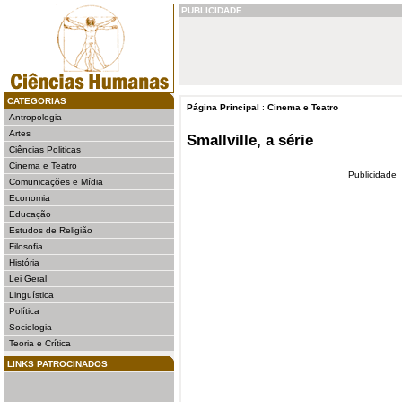
PUBLICIDADE
CATEGORIAS
Página Principal
:
Cinema e Teatro
Antropologia
Artes
Smallville, a série
Ciências Politicas
Cinema e Teatro
Publicidade
Comunicações e Mídia
Economia
Educação
Estudos de Religião
Filosofia
História
Lei Geral
Linguística
Política
Sociologia
Teoria e Crítica
LINKS PATROCINADOS