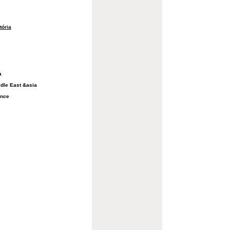
tória
a
Midle East &asia
ance