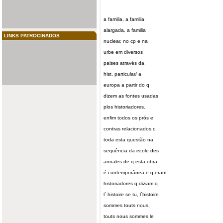
a
familia
, a familia
alargada, a familia
LINKS PATROCINADOS
nuclear, no cp e na
urbe em diversos
paises através da
hist. particular/ a
europa a partir do q
dizem as fontes usadas
plos historiadores.
enfim todos os prós e
contras relacionados c.
toda esta questão na
sequência da ecole des
annales de q esta obra
é contemporânea e q eram
historiadores q diziam q
l´
histoire
se tu, l´histoire
sommes touts nous,
touts nous sommes le