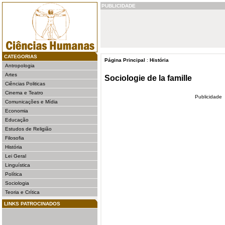
PUBLICIDADE
CATEGORIAS
Página Principal
:
História
Antropologia
Artes
Sociologie de la famille
Ciências Politicas
Cinema e Teatro
Publicidade
Comunicações e Mídia
Economia
Educação
Estudos de Religião
Filosofia
História
Lei Geral
Linguística
Política
Sociologia
Teoria e Crítica
LINKS PATROCINADOS