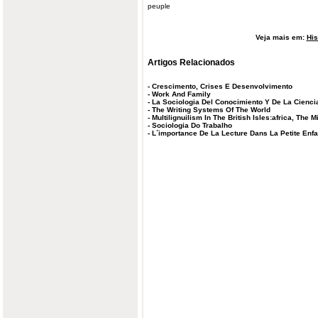
peuple
Veja mais em:
His
Artigos Relacionados
-
Crescimento, Crises E Desenvolvimento
-
Work And Family
-
La Sociologia Del Conocimiento Y De La Cienci
-
The Writing Systems Of The World
-
Multilignuilism In The British Isles:africa, The 
-
Sociologia Do Trabalho
-
L´importance De La Lecture Dans La Petite Enf