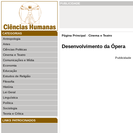
PUBLICIDADE
CATEGORIAS
Página Principal
:
Cinema e Teatro
Antropologia
Artes
Desenvolvimento da Ópera
Ciências Politicas
Cinema e Teatro
Publicidade
Comunicações e Mídia
Economia
Educação
Estudos de Religião
Filosofia
História
Lei Geral
Linguística
Política
Sociologia
Teoria e Crítica
LINKS PATROCINADOS