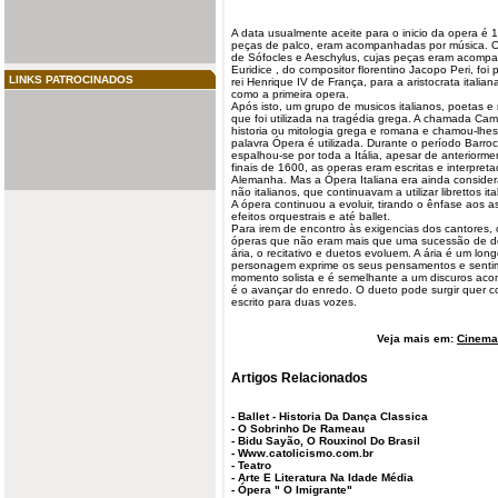
A data usualmente aceite para o inicio da opera é 
peças de palco, eram acompanhadas por música. 
de Sófocles e Aeschylus, cujas peças eram acompan
Euridice , do compositor florentino Jacopo Peri, fo
LINKS PATROCINADOS
rei Henrique IV de França, para a aristocrata italia
como a primeira opera.
Após isto, um grupo de musicos italianos, poetas e 
que foi utilizada na tragédia grega. A chamada Ca
historia ou mitologia grega e romana e chamou-lhe
palavra Ópera é utilizada. Durante o período Barro
espalhou-se por toda a Itália, apesar de anteriorme
finais de 1600, as operas eram escritas e interpret
Alemanha. Mas a Ópera Italiana era ainda consider
não italianos, que continuavam a utilizar librettos ita
A ópera continuou a evoluir, tirando o ênfase aos a
efeitos orquestrais e até ballet.
Para irem de encontro às exigencias dos cantores,
óperas que não eram mais que uma sucessão de de
ária, o recitativo e duetos evoluem. A ária é um lo
personagem exprime os seus pensamentos e sentim
momento solista e é semelhante a um discuros aco
é o avançar do enredo. O dueto pode surgir quer co
escrito para duas vozes.
Veja mais em:
Cinema 
Artigos Relacionados
-
Ballet - Historia Da Dança Classica
-
O Sobrinho De Rameau
-
Bidu Sayão, O Rouxinol Do Brasil
-
Www.catolicismo.com.br
-
Teatro
-
Arte E Literatura Na Idade Média
-
Ópera " O Imigrante"