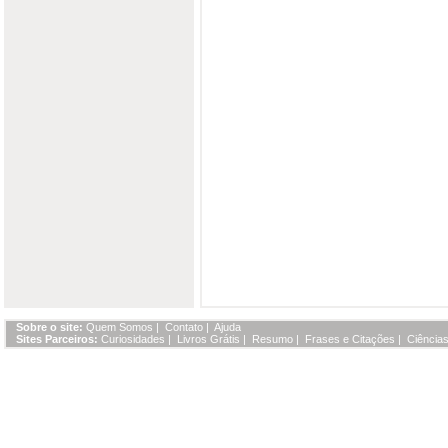
Sobre o site:
Quem Somos
|
Contato
|
Ajuda
Sites Parceiros:
Curiosidades
|
Livros Grátis
|
Resumo
|
Frases e Citações
|
Ciências