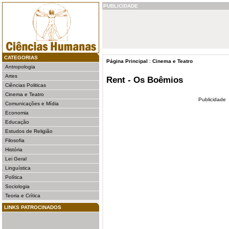
PUBLICIDADE
CATEGORIAS
Página Principal
:
Cinema e Teatro
Antropologia
Artes
Rent - Os Boêmios
Ciências Politicas
Cinema e Teatro
Publicidade
Comunicações e Mídia
Economia
Educação
Estudos de Religião
Filosofia
História
Lei Geral
Linguística
Política
Sociologia
Teoria e Crítica
LINKS PATROCINADOS