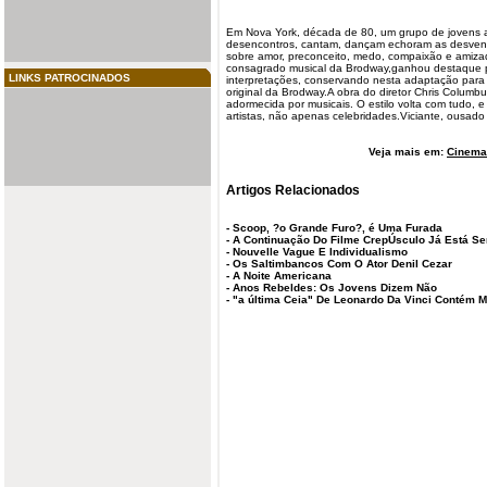
Em Nova York, década de 80, um grupo de jovens a
desencontros, cantam, dançam echoram as desvent
sobre amor, preconceito, medo, compaixão e amiza
consagrado
musical
da Brodway,ganhou destaque po
LINKS PATROCINADOS
interpretações, conservando nesta adaptação para
original da Brodway.A obra do diretor Chris Columbu
adormecida por musicais. O estilo volta com tudo, e
artistas, não apenas celebridades.Viciante, ousad
Veja mais em:
Cinema 
Artigos Relacionados
-
Scoop, ?o Grande Furo?, é Uma Furada
-
A Continuação Do Filme CrepÚsculo Já Está S
-
Nouvelle Vague E Individualismo
-
Os Saltimbancos Com O Ator Denil Cezar
-
A Noite Americana
-
Anos Rebeldes: Os Jovens Dizem Não
-
"a última Ceia" De Leonardo Da Vinci Contém M