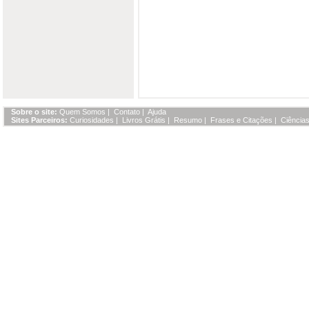
Sobre o site:
Quem Somos
|
Contato
|
Ajuda
Sites Parceiros:
Curiosidades
|
Livros Grátis
|
Resumo
|
Frases e Citações
|
Ciências