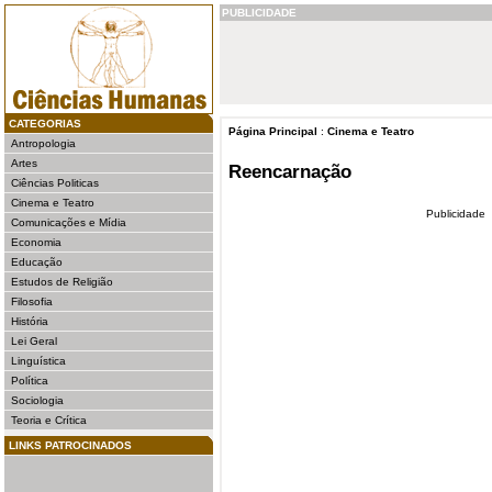
PUBLICIDADE
CATEGORIAS
Página Principal
:
Cinema e Teatro
Antropologia
Artes
Reencarnação
Ciências Politicas
Cinema e Teatro
Publicidade
Comunicações e Mídia
Economia
Educação
Estudos de Religião
Filosofia
História
Lei Geral
Linguística
Política
Sociologia
Teoria e Crítica
LINKS PATROCINADOS