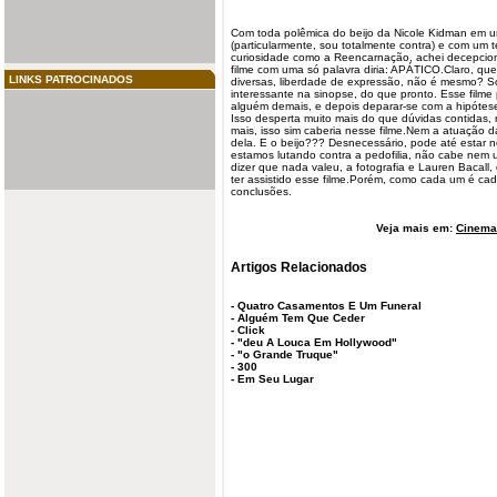
Com toda polêmica do beijo da Nicole Kidman em 
(particularmente, sou totalmente contra) e com um
curiosidade como a Reencarnação, achei decepcio
filme
com uma só palavra diria: APÁTICO.Claro, que
LINKS PATROCINADOS
diversas, liberdade de expressão, não é mesmo? Só
interessante na sinopse, do que pronto. Esse filme
alguém demais, e depois deparar-se com a hipóte
Isso desperta muito mais do que dúvidas contidas, ri
mais, isso sim caberia nesse filme.Nem a atuação d
dela. E o beijo??? Desnecessário, pode até estar
estamos lutando contra a pedofilia, não cabe ne
dizer que nada valeu, a fotografia e Lauren Bacall
ter assistido esse filme.Porém, como cada um é cad
conclusões.
Veja mais em:
Cinema 
Artigos Relacionados
-
Quatro Casamentos E Um Funeral
-
Alguém Tem Que Ceder
-
Click
-
"deu A Louca Em Hollywood"
-
"o Grande Truque"
-
300
-
Em Seu Lugar