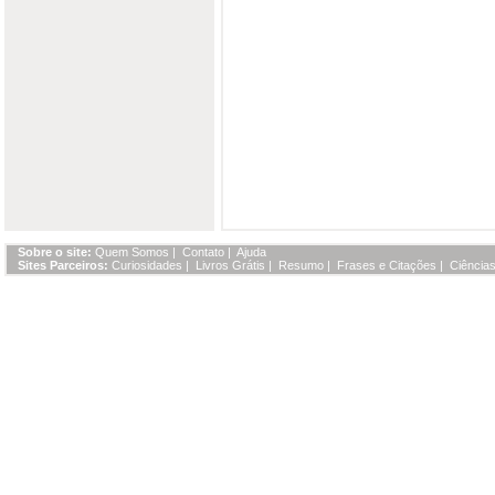
Sobre o site:
Quem Somos
|
Contato
|
Ajuda
Sites Parceiros:
Curiosidades
|
Livros Grátis
|
Resumo
|
Frases e Citações
|
Ciências