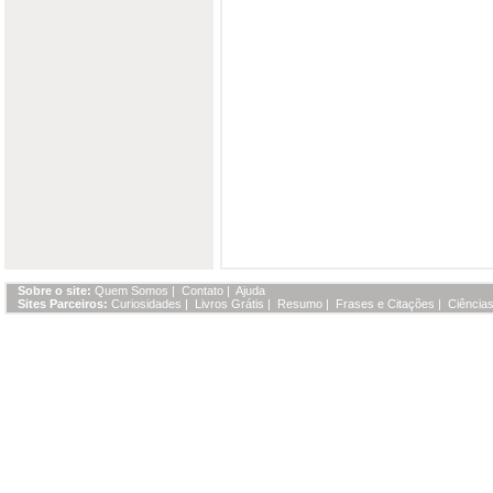
Sobre o site:
Quem Somos
|
Contato
|
Ajuda
Sites Parceiros:
Curiosidades
|
Livros Grátis
|
Resumo
|
Frases e Citações
|
Ciências