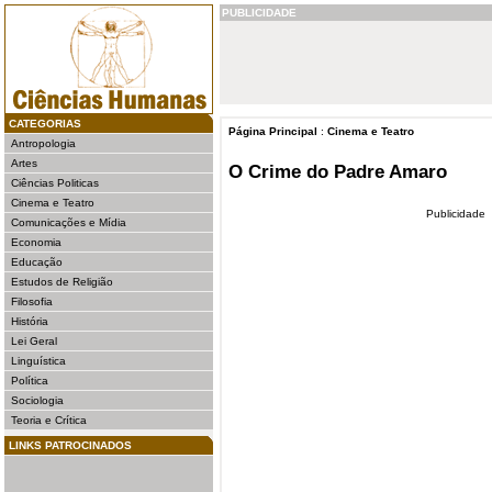
PUBLICIDADE
CATEGORIAS
Página Principal
:
Cinema e Teatro
Antropologia
Artes
O Crime do Padre Amaro
Ciências Politicas
Cinema e Teatro
Publicidade
Comunicações e Mídia
Economia
Educação
Estudos de Religião
Filosofia
História
Lei Geral
Linguística
Política
Sociologia
Teoria e Crítica
LINKS PATROCINADOS