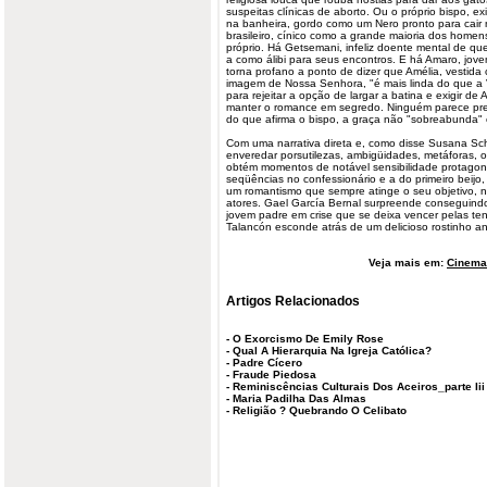
suspeitas clínicas de aborto. Ou o próprio bispo, e
na banheira, gordo como um Nero pronto para cair 
brasileiro, cínico como a grande maioria dos homen
próprio. Há Getsemani, infeliz doente mental de q
a como álibi para seus encontros. E há Amaro, jove
torna profano a ponto de dizer que Amélia, vestid
imagem de Nossa Senhora, "é mais linda do que a V
para rejeitar a opção de largar a batina e exigir de A
manter o romance em segredo. Ninguém parece prest
do que afirma o bispo, a graça não "sobreabunda
Com uma narrativa direta e, como disse Susana Schil
enveredar porsutilezas, ambigüidades, metáforas, o
obtém momentos de notável sensibilidade protagon
seqüências no confessionário e a do primeiro beijo
um romantismo que sempre atinge o seu objetivo,
atores. Gael García Bernal surpreende conseguindo
jovem padre em crise que se deixa vencer pelas t
Talancón esconde atrás de um delicioso rostinho ang
Veja mais em:
Cinema 
Artigos Relacionados
-
O Exorcismo De Emily Rose
-
Qual A Hierarquia Na Igreja Católica?
-
Padre Cícero
-
Fraude Piedosa
-
Reminiscências Culturais Dos Aceiros_parte Iii
-
Maria Padilha Das Almas
-
Religião ? Quebrando O Celibato