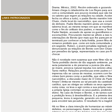
Drama. México, 2002. Recém ordenado e gozando d
Amaro chega à cidadezinha de Los Reyes para aco
com a comunidade aos poucos revelará que são bem
os valores que regem as relações na cidade. Acober
LINKS PATROCINADOS
fecha os olhos a tudo), o padre Benito mantém ínt
Chato, chefe local do narcotráfico, que usa a cons
de dinheiro. Padre Benito mantém ainda um romanc
taberna local, ao mesmo tempo em que se manifesta
como o fim do celibato dos padres, e mesmo a Teol
Padre Natário, acusado de apoiar os guerrilheiros
excomunhão. Procurando manter-se alheio a isso tu
orientações de Benito (por mais que lhe pareçam e
terminará por conhecer a bela Amélia, jovem filha 
romance proibido que, como em toda comunidade p
em segredo. Ruben, o jovem jornalista rejeitado po
denunciando as relações de Benito com Don Chato,
por pressões da Igreja, representada no caso por 
chocar.
Não é novidade nem surpresa que este filme não te
Tanta podridão dentro de tão sagrado ambiente, pa
seria justamente a de preservar a pureza (da alm
se insere, provoca natural repulsa nos setores ultra
Tanto melhor. Relações promíscuas entre padres e fié
imprensa não se cansa de mostrar, ocorrem com fre
crimes bem piores como a pedofilia, que aliás o film
narcotráfico, a discussão maior de
O Crime do Pad
Amaro") limita-se mesmo ao tal pecado da castidad
católica, que ao obrigar ao celibato os seus agent
outra coisa, os leva a agir contra a sua própria nat
a própria Igreja corrompe os seus padres, proibindo 
divino. No caso de Amaro e Benito, e de tantos ou
a proibição levou à desobediência. E a primeira de
pequena, levou à segunda, gerando um círculo vici
para encobrir tais pecados. O resultado foi a tragéd
Há no filme a clara intenção de humanizar ao máxim
defeitos, os personagens. Assim, mostra-se o grote
religiosa louca que rouba hóstias para dar aos gato