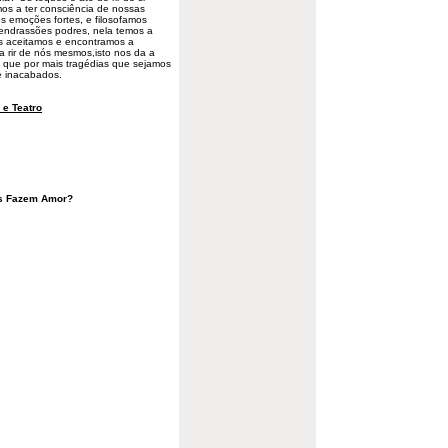
os a ter consciência de nossas
os emoções fortes, e filosofamos
endrassões podres, nela temos a
s aceitamos e encontramos a
 rir de nós mesmos,isto nos da a
é que por mais tragédias que sejamos
e inacabados.
e Teatro
s Fazem Amor?