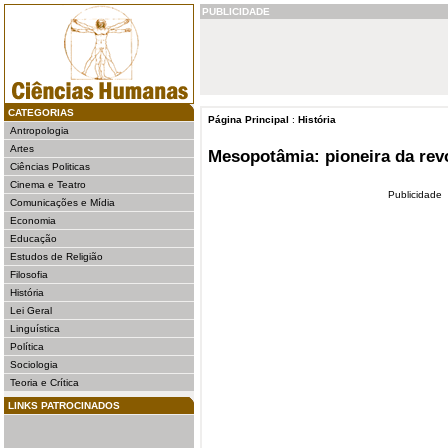
PUBLICIDADE
CATEGORIAS
Página Principal
:
História
Antropologia
Artes
Mesopotâmia: pioneira da rev
Ciências Politicas
Cinema e Teatro
Publicidade
Comunicações e Mídia
Economia
Educação
Estudos de Religião
Filosofia
História
Lei Geral
Linguística
Política
Sociologia
Teoria e Crítica
LINKS PATROCINADOS