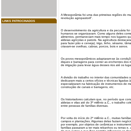
A Mesopotâmia foi uma das primeiras regiões do 
revolução agropastoril
".
LINKS PATROCINADOS
O desenvolvimento da
agricultura
e da pecuária foi
humanos se organizavam. Como alguns deles com
alimentos, permaneciam mais tempo nos lugares q
aldeias agrícolas e patoris. Na agricultura destaca
para fazer pão e cerveja), trigo, linho, sésamo, tâm
criavam-se ovelhas, cabras, porcos, bois e asnos.
Os povos mesopotâmicos adaptaram-se às condições
diques e
barragens
para conter as enchentes dos ri
de irrigação para levar água desses rios até os lug
A divisão do trabalho no interior das comunidades 
dedicaram mais a certos ofícios e técnicas ligadas 
especializaram na fabricação de instrumentos de m
construçãio de canais e barragens, etc.
Os historiadores calculam que, no período que co
aldeias e vilas até do 3º milênio a.C., o trabalho 
entre pessoas de famílias diversas.
Por volta do início do 2º milênio a.C., muitas famíli
campos e plantações. Algumas delas faziam negócio
por exemplo, por objetos de cerâmicas e instrument
famílias passaram a ter mais rebanhos ou terras e,
do que outras o que lhes permitia influenciar as d