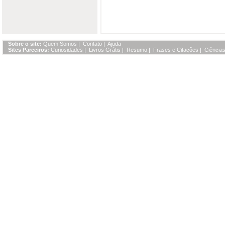
Sobre o site:
Quem Somos
|
Contato
|
Ajuda
Sites Parceiros:
Curiosidades
|
Livros Grátis
|
Resumo
|
Frases e Citações
|
Ciências