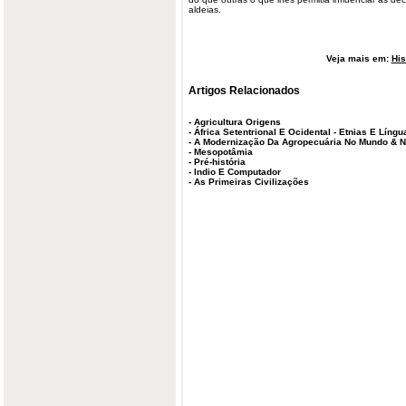
aldeias.
Veja mais em:
His
Artigos Relacionados
-
Agricultura Origens
-
África Setentrional E Ocidental - Etnias E Língu
-
A Modernização Da Agropecuária No Mundo & N
-
Mesopotâmia
-
Pré-história
-
Indio E Computador
-
As Primeiras Civilizações