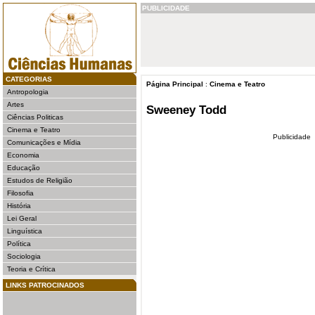
PUBLICIDADE
CATEGORIAS
Página Principal
:
Cinema e Teatro
Antropologia
Artes
Sweeney Todd
Ciências Politicas
Cinema e Teatro
Publicidade
Comunicações e Mídia
Economia
Educação
Estudos de Religião
Filosofia
História
Lei Geral
Linguística
Política
Sociologia
Teoria e Crítica
LINKS PATROCINADOS