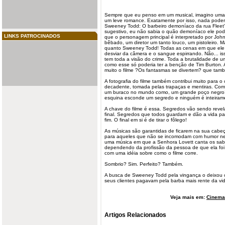
Sempre que eu penso em um musical, imagino uma 
um leve romance. Exatamente por isso, nada poderi
Sweeney Todd: O
barbeiro
demoníaco da rua Fleet
sugestivo, eu não sabia o quão demoníaco ele poder
LINKS PATROCINADOS
que o personagem principal é interpretado por John
bêbado, um diretor um tanto louco, um pistoleiro. M
quanto Sweeney Todd! Todas as cenas em que ele 
desviar da câmera e o sangue espirrando. Não... is
tem toda a visão do crime. Toda a brutalidade de 
como esse só poderia ter a benção de Tim Burton. 
muito o filme ?Os fantasmas se divertem? que tamb
A fotografia do filme também contribui muito para o
decadente, tomada pelas trapaças e mentiras. Como
um buraco no mundo como, um grande poço
negro
esquina esconde um segredo e ninguém é inteirame
A chave do filme é essa. Segredos vão sendo revela
final. Segredos que todos guardam e dão a vida p
fim. O final em si é de tirar o fôlego!
As músicas são garantidas de ficarem na sua cabeç
para aqueles que não se incomodam com humor negr
uma música em que a Senhora Lovett canta os sabor
dependendo da profissão da pessoa de que ela foi 
com uma idéia sobre como o filme corre.
Sombrio? Sim. Perfeito? Também.
A busca de Sweeney Todd pela vingança o deixou
seus clientes pagavam pela barba mais rente da vid
Veja mais em:
Cinema 
Artigos Relacionados