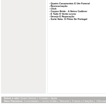
-
Quatro Casamentos E Um Funeral
-
Reencarnação
-
Click
-
Corpse Bride - A Noiva Cadáver
-
E Tudo O Vento Levou
-
Desejo E Reparação
-
Sorte Nula: O Filme De Portugal
Sobre o site:
Quem Somos
|
Contato
|
Ajuda
Sites Parceiros:
Curiosidades
|
Livros Grátis
|
Resumo
|
Frases e Citações
|
Ciências