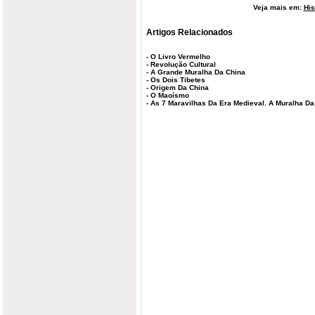
Veja mais em:
His
Artigos Relacionados
-
O Livro Vermelho
-
Revolução Cultural
-
A Grande Muralha Da China
-
Os Dois Tibetes
-
Origem Da China
-
O Maoísmo
-
As 7 Maravilhas Da Era Medieval. A Muralha Da