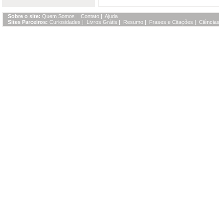
Sobre o site:
Quem Somos
|
Contato
|
Ajuda
Sites Parceiros:
Curiosidades
|
Livros Grátis
|
Resumo
|
Frases e Citações
|
Ciências