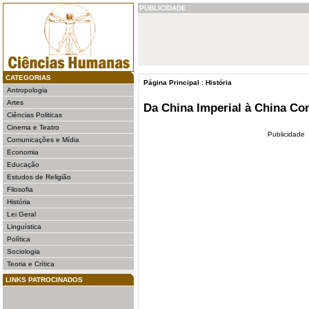
PUBLICIDADE
CATEGORIAS
Página Principal
:
História
Antropologia
Artes
Da China Imperial à China Co
Ciências Politicas
Cinema e Teatro
Publicidade
Comunicações e Mídia
Economia
Educação
Estudos de Religião
Filosofia
História
Lei Geral
Linguística
Política
Sociologia
Teoria e Crítica
LINKS PATROCINADOS