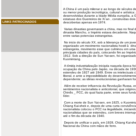
A China é um país milenar e ao longo de séculos de 
ou menor produção tecnológica, cultural e artística:
desenvolvidas durante a Idade Média européia, a 
estatuas dos Guerreiros de Xi`an , construídas dois
LINKS PATROCINADOS
descobertas apenas em 1974.
Varias dinastias governaram a china, mas no final 
dinastia Manchu
, o Império estava decadente. Naqu
entre varias potencias estrangeiras.
No inicio do século XX, sob a liderança de um jov
organizado um movimento
nacionalista
hostil à din
estrangeira, movimento esse que culminou em uma 
principais cidades do país, colocando fim ao Impér
1912. Sob a direção de Sun Yat-sen, foi organizado
Kuomintang.
A tímida industrialização iniciada naquela época fo
ocupação da China pelo Japão, na década de 1930, 
estendeu de 1927 até 1949. Entre os intelectuais c
liberal, e ante a impossibilidade do desenvolviment
dependente; as idéias revolucionárias ganharam fo
Além de receber influencia da
Revolução Russa
, e
sentimentos nacionalista e anticolonial, que origin
Chinês _ PCC, do qual fazia parte, entre seus fun
líder.
Com a morte de Sun Yat-sen, em 1925, o Kuominta
Chiang Kai-shek e, depois de uma curta convivênci
nacionalista colocou o PCC na ilegalidade, iniciand
nacionalistas que se estendeu, com breves interru
até o fim da década de 1940.
Depois de unificar o país, em 1928, Chiang Kai-sh
Nacional da China com mãos de ferro.