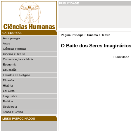
PUBLICIDADE
CATEGORIAS
Página Principal
:
Cinema e Teatro
Antropologia
Artes
O Baile dos Seres Imaginário
Ciências Politicas
Cinema e Teatro
Publicidade
Comunicações e Mídia
Economia
Educação
Estudos de Religião
Filosofia
História
Lei Geral
Linguística
Política
Sociologia
Teoria e Crítica
LINKS PATROCINADOS