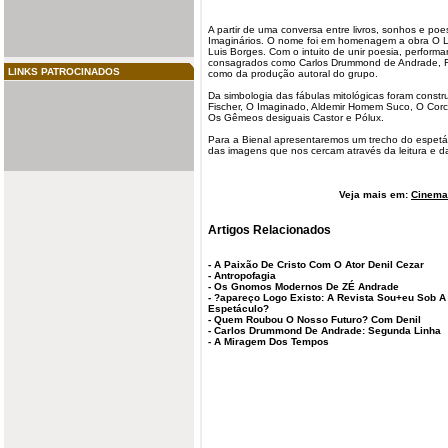
A partir de uma conversa entre livros, sonhos e poe
Imaginários. O nome foi em homenagem a obra O Li
Luis Borges
. Com o intuito de unir poesia, perfor
consagrados como Carlos Drummond de Andrade, Ferr
LINKS PATROCINADOS
como da produção autoral do grupo.
Da simbologia das fábulas mitológicas foram constr
Fischer, O Imaginado, Aldemir Homem Suco, O Corc
Os Gêmeos desiguais Castor e Pólux.
Para a Bienal apresentaremos um trecho do espet
das imagens que nos cercam através da leitura e d
Veja mais em:
Cinema 
Artigos Relacionados
-
A Paixão De Cristo Com O Ator Denil Cezar
-
Antropofagia
-
Os Gnomos Modernos De ZÉ Andrade
-
?apareço Logo Existo: A Revista Sou+eu Sob A
Espetáculo?
-
Quem Roubou O Nosso Futuro? Com Denil
-
Carlos Drummond De Andrade: Segunda Linha
-
A Miragem Dos Tempos