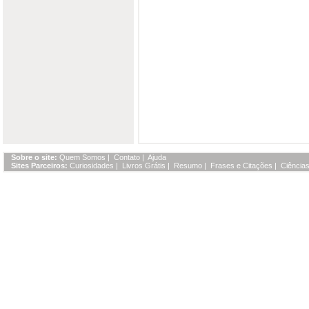
Sobre o site:
Quem Somos
|
Contato
|
Ajuda
Sites Parceiros:
Curiosidades
|
Livros Grátis
|
Resumo
|
Frases e Citações
|
Ciências