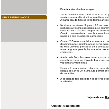
Estética através dos tempos
Todas as sociedades foram marcadas por p
serviam para a elite sinalizar seu diferenc
LINKS PATROCINADOS
A marquesa de Santos tinha formas arredo
Na virada do século 19 para o 20, os ricos
mulheres alvíssimas passaram a se esprem
combatia-se o excesso de gordura com comp
Galvão, uma escritora comunista antecipo
magra do que as gerações anteriores.
Com a 2ª Guerra mundial a incerteza e o r
disseminaram e aí brilharam os perfis mais 
de Miss Universo por causa de 2 polegadas
arma de guerra para limitar o apetite dos
s
emagrecer.
A atriz Leila Diniz firmou-se como a musa d
corpo bronzeado na Praia de Ipanema. Com
vegetariana virou moda.
Carolina Ferraz é magra, alta, com múscu
beleza dos anos 90, numa luta permanente
de remédios.
A obesidade tem crescido nos setores popu
academias.
Veja mais em:
His
Artigos Relacionados