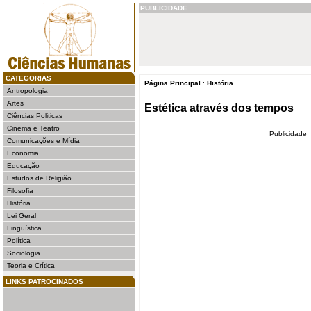
PUBLICIDADE
CATEGORIAS
Página Principal
:
História
Antropologia
Artes
Estética através dos tempos
Ciências Politicas
Cinema e Teatro
Publicidade
Comunicações e Mídia
Economia
Educação
Estudos de Religião
Filosofia
História
Lei Geral
Linguística
Política
Sociologia
Teoria e Crítica
LINKS PATROCINADOS