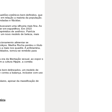
adrões estéticos bem definidos, que
ial em relação a maioria da população.
ndadas e flácidas.
 buscaram uma silhueta mais fina. As
er em espartilhos. Em 1910
rimidos de arsênico. Patrícia
u um novo modelo de beleza, mais
acionamento alimentar se
roliços. Martha Rocha perdeu o título
 a mais nos quadris. A anfetamina,
oldados
, tornou-se remédio para
a era da libertação sexual, ao expor o
 a cultura Hippie, a comida
los bem delineados, um modelo de
 contra a balança, inclusive com uso
lares, apesar da massificação de
tória