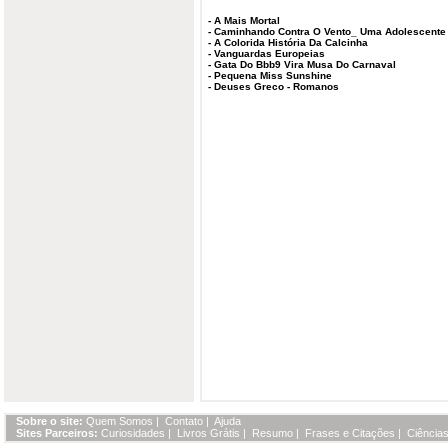
-
A Mais Mortal
-
Caminhando Contra O Vento_ Uma Adolescente
-
A Colorida História Da Calcinha
-
Vanguardas Europeias
-
Gata Do Bbb9 Vira Musa Do Carnaval
-
Pequena Miss Sunshine
-
Deuses Greco - Romanos
Sobre o site:
Quem Somos
|
Contato
|
Ajuda
Sites Parceiros:
Curiosidades
|
Livros Grátis
|
Resumo
|
Frases e Citações
|
Ciências