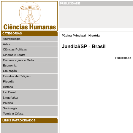
PUBLICIDADE
CATEGORIAS
Página Principal
:
História
Antropologia
Artes
Jundiai/SP - Brasil
Ciências Politicas
Cinema e Teatro
Publicidade
Comunicações e Mídia
Economia
Educação
Estudos de Religião
Filosofia
História
Lei Geral
Linguística
Política
Sociologia
Teoria e Crítica
LINKS PATROCINADOS