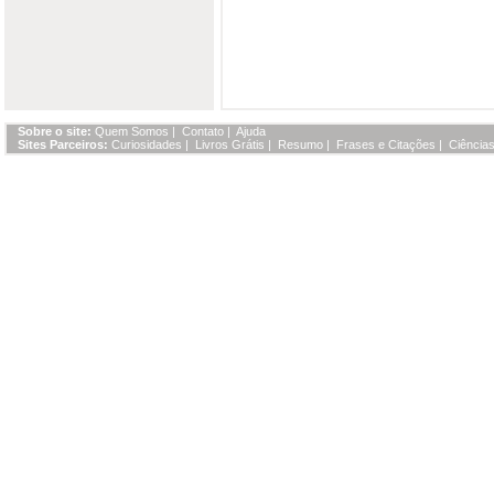
Sobre o site:
Quem Somos
|
Contato
|
Ajuda
Sites Parceiros:
Curiosidades
|
Livros Grátis
|
Resumo
|
Frases e Citações
|
Ciências