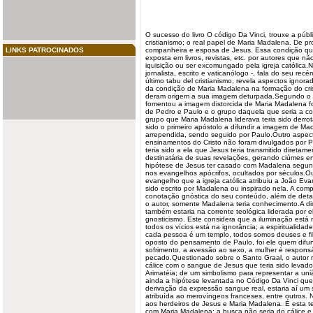
O sucesso do
livro
O código Da Vinci, trouxe a púb
cristianismo
; o real
papel
de
Maria
Madalena. De pros
LINKS PATROCINADOS
companheira e esposa de Jesus. Essa condição que 
exposta em livros, revistas, etc. por autores que n
iquisição ou ser excomungado pela igreja católica.N
jornalista, escrito e vaticanólogo -, fala do seu rec
último tabu del cristianismo, revela aspectos ignorad
da condição de Maria Madalena na formação do crist
deram origem a sua imagem deturpada.Segundo o
fomentou a imagem distorcida de Maria Madalena fo
de Pedro e Paulo e o grupo daquela que seria a c
grupo que Maria Madalena liderava teria sido derro
sido o primeiro apóstolo a difundir a imagem de 
arrependida, sendo seguido por Paulo.Outro aspect
ensinamentos do Cristo não foram divulgados por P
teria sido a ela que Jesus teria transmitido diretam
destinatária de suas revelações, gerando ciúmes e
hipótese de Jesus ter casado com Madalena segund
nos evangelhos apócrifos, ocultados por séculos.Ou
evangelho que a igreja católica atribuiu a João Eva
sido escrito por Madalena ou inspirado nela. A co
conotação gnóstica do seu conteúdo, além de det
o autor, somente Madalena teria conhecimento.A d
também estaria na corrente teológica liderada por el
gnosticismo. Este considera que a iluminação está 
todos os vícios está na ignorância; a espiritualidad
cada pessoa é um templo, todos somos deuses e fi
oposto do pensamento de Paulo, foi ele quem difund
sofrimento, a avessão ao sexo, a mulher é respons
pecado.Questionado sobre o Santo Graal, o autor 
cálice com o sangue de Jesus que teria sido levad
Arimatéia; de um simbolismo para representar a uni
ainda a hipótese levantada no Código Da Vinci qu
derivação da expressão sangue real, estaria aí um 
atribuída ao merovíngeos franceses, entre outros. 
aos herdeiros de Jesus e Maria Madalena. É esta te
com Maria Madalena; a busca não seria do cálice e