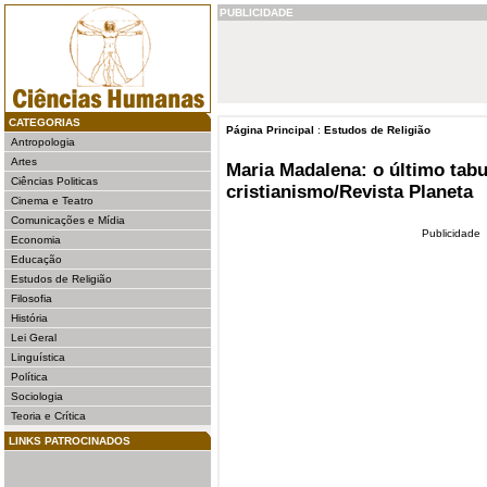
PUBLICIDADE
CATEGORIAS
Página Principal
:
Estudos de Religião
Antropologia
Artes
Maria Madalena: o último tab
Ciências Politicas
cristianismo/Revista Planeta
Cinema e Teatro
Comunicações e Mídia
Publicidade
Economia
Educação
Estudos de Religião
Filosofia
História
Lei Geral
Linguística
Política
Sociologia
Teoria e Crítica
LINKS PATROCINADOS