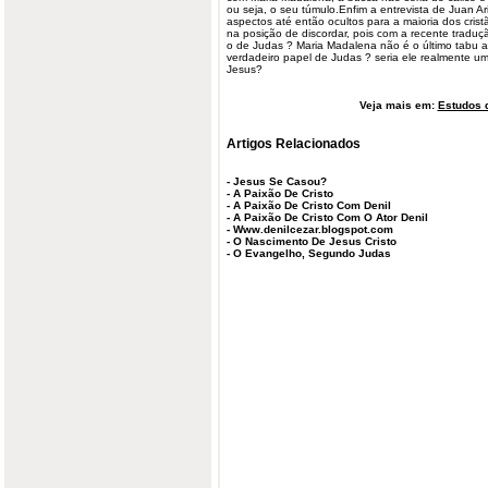
ou seja, o seu túmulo.Enfim a entrevista de Juan Ar
aspectos até então ocultos para a maioria dos cristã
na posição de discordar, pois com a recente tradu
o de Judas ? Maria Madalena não é o último tabu a
verdadeiro papel de Judas ? seria ele realmente um 
Jesus?
Veja mais em:
Estudos d
Artigos Relacionados
-
Jesus Se Casou?
-
A Paixão De Cristo
-
A Paixão De Cristo Com Denil
-
A Paixão De Cristo Com O Ator Denil
-
Www.denilcezar.blogspot.com
-
O Nascimento De Jesus Cristo
-
O Evangelho, Segundo Judas