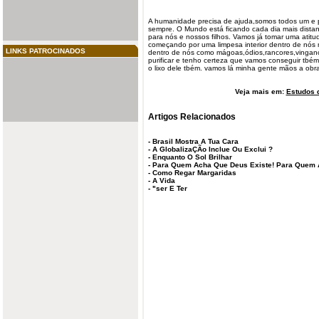
A humanidade precisa de ajuda,somos todos um e p
sempre. O
Mundo
está ficando cada dia mais dist
para nós e nossos filhos.
Vamos
já tomar uma atitu
começando por uma limpesa interior dentro de n
LINKS PATROCINADOS
dentro de nós como mágoas,ódios,rancores,vinganç
purificar
e tenho certeza que vamos conseguir tbém p
o lixo dele tbém. vamos lá minha gente mãos a obra
Veja mais em:
Estudos d
Artigos Relacionados
-
Brasil Mostra A Tua Cara
-
A GlobalizaÇÃo Inclue Ou Exclui ?
-
Enquanto O Sol Brilhar
-
Para Quem Acha Que Deus Existe! Para Quem 
-
Como Regar Margaridas
-
A Vida
-
"ser E Ter