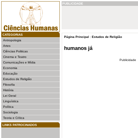
PUBLICIDADE
CATEGORIAS
Página Principal
:
Estudos de Religião
Antropologia
Artes
humanos já
Ciências Politicas
Cinema e Teatro
Publicidade
Comunicações e Mídia
Economia
Educação
Estudos de Religião
Filosofia
História
Lei Geral
Linguística
Política
Sociologia
Teoria e Crítica
LINKS PATROCINADOS