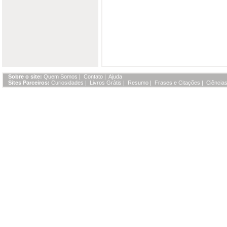
Sobre o site:
Quem Somos
|
Contato
|
Ajuda
Sites Parceiros:
Curiosidades
|
Livros Grátis
|
Resumo
|
Frases e Citações
|
Ciências