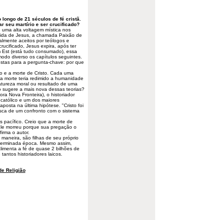
 longo de 21 séculos de fé cristã.
ar seu martírio e ser crucificado?
 uma alta voltagem mística nos
 vida de Jesus, a chamada Paixão de
lmente aceitos por teólogos e
rucificado, Jesus expira, após ter
Est (está tudo consumado), essa
odo diverso os capítulos seguintes.
postas para a pergunta-chave: por que
to e a morte de Cristo. Cada uma
Sua morte teria redimido a humanidade
atureza moral ou resultado de uma
o sugere a mais nova dessas teorias?
ra Nova Fronteira), o historiador
católico e um dos maiores
posta na última hipótese. "Cristo foi
sca de um confronto com o sistema
s pacífico. Creio que a morte de
Ele morreu porque sua pregação o
irma o autor.
 maneira, são filhas de seu próprio
eterminada época. Mesmo assim,
limenta a fé de quase 2 bilhões de
antos historiadores laicos.
e Religião