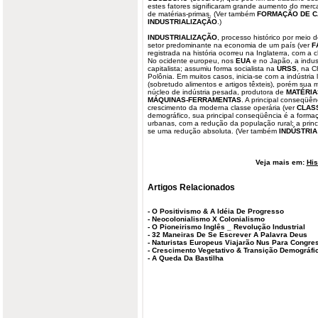
estes fatores significaram grande aumento do mer
de matérias-primas. (Ver também
FORMAÇÃO DE CA
INDUSTRIALIZAÇÃO
.)
INDUSTRIALIZAÇÃO
, processo histórico por meio 
setor predominante na economia de um país (ver
F
registrada na história ocorreu na Inglaterra, com 
No ocidente europeu, nos
EUA
e no Japão, a indust
capitalista; assumiu forma socialista na
URSS
, na C
Polônia. Em muitos casos, inicia-se com a indústri
(sobretudo alimentos e artigos têxteis), porém sua 
núcleo de indústria pesada, produtora de
MATÉRIA
MÁQUINAS-FERRAMENTAS
. A principal conseqüênc
crescimento da moderna classe operária (ver
CLAS
demográfico, sua principal conseqüência é a form
urbanas, com a redução da população rural; a princ
se uma redução absoluta. (Ver também
INDÚSTRIA
Veja mais em:
His
Artigos Relacionados
-
O Positivismo & A Idéia De Progresso
-
Neocolonialismo X Colonialismo
-
O Pioneirismo Inglês _ Revolução Industrial
-
32 Maneiras De Se Escrever A Palavra Deus
-
Naturistas Europeus Viajarão Nus Para Congres
-
Crescimento Vegetativo & Transição Demográfi
-
A Queda Da Bastilha