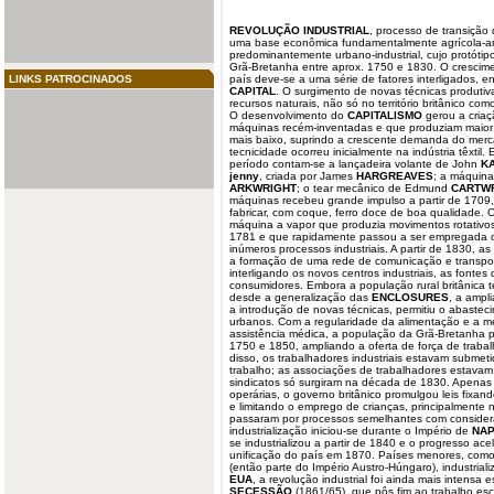
REVOLUÇÃO
INDUSTRIAL
, processo de transiçã
uma base econômica
fundamentalmente
agrícola-a
predominantemente urbano-industrial, cujo protótip
Grã-Bretanha entre aprox. 1750 e 1830. O crescim
LINKS PATROCINADOS
país deve-se a uma série de fatores interligados, 
CAPITAL
. O surgimento de novas técnicas produtiv
recursos naturais, não só no território britânico com
O desenvolvimento do
CAPITALISMO
gerou a cria
máquinas recém-inventadas e que produziam maior 
mais baixo, suprindo a crescente demanda do merca
tecnicidade ocorreu inicialmente na indústria têxtil.
período contam-se a lançadeira volante de John
K
jenny
, criada por James
HARGREAVES
; a máquina
ARKWRIGHT
; o tear mecânico de Edmund
CARTW
máquinas recebeu grande impulso a partir de 170
fabricar, com coque, ferro doce de boa qualidade. 
máquina a vapor que produzia movimentos rotativ
1781 e que rapidamente passou a ser empregada c
inúmeros processos industriais. A partir de 1830, as
a formação de uma rede de comunicação e transport
interligando os novos centros industriais, as fonte
consumidores. Embora a população rural britânica t
desde a generalização das
ENCLOSURES
, a ampl
a introdução de novas técnicas, permitiu o abastec
urbanos. Com a regularidade da alimentação e a me
assistência médica, a população da Grã-Bretanha 
1750 e 1850, ampliando a oferta de força de traba
disso, os trabalhadores industriais estavam submet
trabalho; as associações de trabalhadores estavam p
sindicatos só surgiram na década de 1830. Apenas
operárias, o governo britânico promulgou leis fixan
e limitando o emprego de crianças, principalmente
passaram por processos semelhantes com considerá
industrialização iniciou-se durante o Império de
NA
se industrializou a partir de 1840 e o progresso a
unificação do país em 1870. Países menores, como
(então parte do Império Austro-Húngaro), industrial
EUA
, a revolução industrial foi ainda mais intensa
SECESSÃO
(1861/65), que pôs fim ao trabalho esc