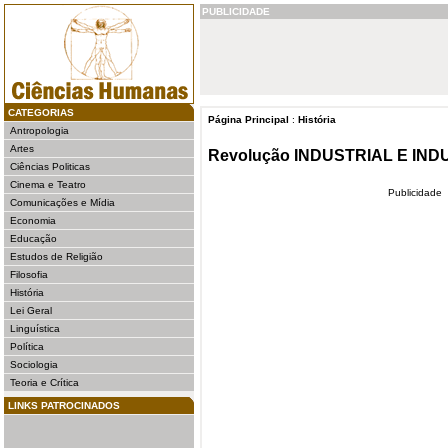
PUBLICIDADE
CATEGORIAS
Página Principal
:
História
Antropologia
Artes
Revolução INDUSTRIAL E IN
Ciências Politicas
Cinema e Teatro
Publicidade
Comunicações e Mídia
Economia
Educação
Estudos de Religião
Filosofia
História
Lei Geral
Linguística
Política
Sociologia
Teoria e Crítica
LINKS PATROCINADOS