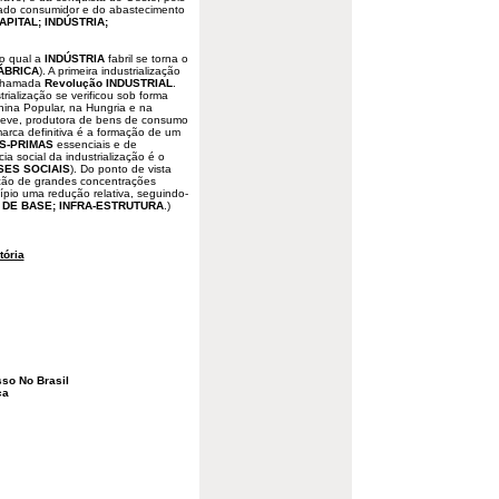
cado consumidor e do abastecimento
PITAL; INDÚSTRIA;
do qual a
INDÚSTRIA
fabril se torna o
ÁBRICA
). A primeira industrialização
a chamada
Revolução INDUSTRIAL
.
rialização se verificou sob forma
hina Popular, na Hungria e na
a leve, produtora de bens de consumo
marca definitiva é a formação de um
S-PRIMAS
essenciais e de
ia social da industrialização é o
SES SOCIAIS
). Do ponto de vista
ação de grandes concentrações
ípio uma redução relativa, seguindo-
 DE BASE; INFRA-ESTRUTURA
.)
tória
so No Brasil
ca