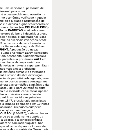
o de uma
sociedade
, passando de
rtesanal para outra
o é o desenvolvimento ocorrido na
ento econômico verificado naquele
entre eles a grande acumulação de
as e o acesso a grandes reservas de
o nas colônias (ver
COLONIALISMO
).
ção de
FÁBRICAS
equipadas com
volume de bens industriais a preço
do nacional e internacional. Essa
 Entre as principais invenções desse
AY
; a máquina de fiar chamada de
 de fiar movida a água de Richard
RIGHT
. A produção de novas
9, quando Abraham Darby, conseguiu
Outra descoberta fundamental foi a
os, patenteada por James
WATT
em
omo fonte de força motriz em
 ferrovias e navios a vapor permitiram
es mais ampla e eficiente,
s de matérias-primas e os mercados
enha sofrido drástica diminuição
iação da produtividade agrícola, com
imento dos crescentes contingentes
lhora das condições sanitárias e da
passou de 7 para 20 milhões entre
lho e o mercado consumidor. Apesar
idos a duríssimas condições de
roibidas por lei e os primeiros
 em 1847, pressionado pelas lutas
do a jornada de trabalho em 10 horas
 nas minas. Os países europeus
vel atraso: na França, a
POLEÃO
l (1804/15); a Alemanha só
celerou-se grandemente depois da
 a Bélgica e a Tchecoslováquia
izaram-se com maior rapidez. Nos
 especialmente depois da Guerra de
ravo, e da conquista do Oeste, pois