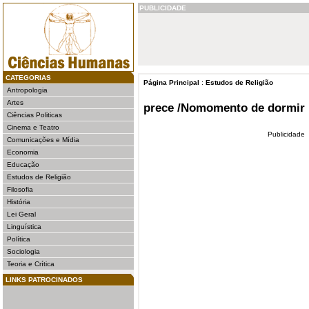
PUBLICIDADE
CATEGORIAS
Página Principal
:
Estudos de Religião
Antropologia
Artes
prece /Nomomento de dormir
Ciências Politicas
Cinema e Teatro
Publicidade
Comunicações e Mídia
Economia
Educação
Estudos de Religião
Filosofia
História
Lei Geral
Linguística
Política
Sociologia
Teoria e Crítica
LINKS PATROCINADOS