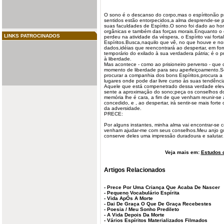
O sono é o descanso do corpo,mas o espíritonão 
sentidos estão entorpecidos,a alma desprende-se p
suas faculdades de Espírito.O sono foi dado ao h
orgânicas e também das forças morais.Enquanto o 
LINKS PATROCINADOS
perdeu na atividade da véspera, o Espírito vai fort
Espíritos.Busca,naquilo que vê, no que houve e n
dados,idéias que reencontrará ao despertar, em form
temporário do exilado à sua verdadera pátria; é o 
à liberdade.
Mas acontece - como ao prisioneiro perverso - que 
momento de liberdade para seu aperfeiçoamento.S
procurar a companhia dos bons Espíritos,procura a 
lugares onde pode dar livre curso às suas tendênci
Aquele que está compenetrado dessa verdade el
sente a aproximação do sono;peça os conselhos do
memória lhe é cara, a fim de que venham reunir-se a
concedido, e , ao despertar, irá sentir-se mais forte
da adversidade.
PRECE:
Por alguns instantes, minha alma vai encontrar-se 
venham ajudar-me com seus conselhos.Meu anjo gu
conserve deles uma impressão duradoura e salutar.
Veja mais em:
Estudos d
Artigos Relacionados
-
Prece Por Uma Criança Que Acaba De Nascer
-
Pequeno Vocabulário Espírita
-
Vida ApÓs A Morte
-
Dai De Graça O Que De Graça Recebestes
-
Poesia / Meu Sonho Predileto
-
A Vida Depois Da Morte
-
Vários Espíritos Materializados Filmados