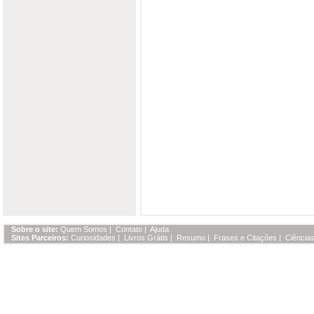
Sobre o site:
Quem Somos
|
Contato
|
Ajuda
Sites Parceiros:
Curiosidades
|
Livros Grátis
|
Resumo
|
Frases e Citações
|
Ciências