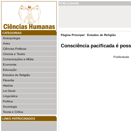
PUBLICIDADE
CATEGORIAS
Página Principal
:
Estudos de Religião
Antropologia
Artes
Consciência pacificada é poss
Ciências Politicas
Cinema e Teatro
Publicidade
Comunicações e Mídia
Economia
Educação
Estudos de Religião
Filosofia
História
Lei Geral
Linguística
Política
Sociologia
Teoria e Crítica
LINKS PATROCINADOS