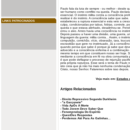
Paulo fala da luta de sempre - ou melhor - desde q
ser humano como comflito na queda. Paulo declara
essencial
. O
instinto
milita contra a consciência pro
realizar é do instinto. A consciência sabe que sabe
LINKS PATROCINADOS
estabeleceu
a ruptura essencial e esta veio a cre
culpa, condicionadas por tabus, fobias, controle, po
queda o que estava alinhado, desalinhou-se. Pende
errou o alvo. Antes havia uma consciência no instint
Depois passou a haver uma divisão, uma
guerra
, u
linguagem da guerra: milita contra... Assim, o instin
compulsão, comichão, vício, obsessão, tara, loucu
escravidão que gere no instintuado. Já a consciênc
quando pensa que sabe é porque já sabe que deve.
adoecido e a consciência enferma é a combinação 
mesmo tempo em que constituem nosso ser hoje. So
mediante a consciência em fé na obra consumada po
é que pode deflagrar o processo de rejunção
pacif
pela própria natureza. Esse será o tema de Paulo
isto creia que já não há mais nenhuma condenaçã
Cristo, nosso Senhor. Falaremos sobre isso depois.
Veja mais em:
Estudos d
Artigos Relacionados
-
Direito Repressivo Segundo Durkheim
-
"a Garçonete"
-
Vida ApÓs A Morte
-
Todo Jovem Deve Saber Que
-
Fenomenologia Do Espírito
-
QuestÕes Respostas
-
Perdemos Até Para As Galinhas...