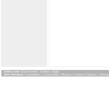
Sobre o site:
Quem Somos
|
Contato
|
Ajuda
Sites Parceiros:
Curiosidades
|
Livros Grátis
|
Resumo
|
Frases e Citações
|
Ciências