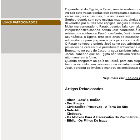
O grande rei do Egipto, o Faraó, um dia
sonhou
que
viu sair sete vacas gordas que começaram a pastar.
vacas, magras e ossudas, que as devoraram.
Sonhou depois com sete espigas maduras, cheias d
LINKS PATROCINADOS
devoradas por outras sete espigas, magras e resse
Muito impressionado, o Faraó, desejou falar com a
interpretar estes sonhos, sendo José conduzido à 
relatos dos sonhos do Faraó, confiante, José diss
abundância, o Egipto, teria sete anos de escasse
administrador
para
preparar
o país para os anos difí
O Faraó nomeou o próprio José como seu administr
provisões de
cereais
que permitissem sobreviver à e
Entretanto no país de Jacob, a seca também tinha
Jacob, sabendo que no Egipto não faltavam cereais,
não morrerem à fome.
Quando chegaram ao país do Faraó, para sua surp
traído e vendido como escravo, que se tinha tornad
José, perdoou os irmãos e mandou-os irem buscar o 
Veja mais em:
Estudos d
Artigos Relacionados
-
Bíblia - José E Irmãos
-
Dez Pragas
-
Civilizações Primitivas - A Terra Do Nilo
-
Nefertiti
-
Cleópatra
-
Os Motivos Para A Escravidão Do Povo Hebreu 
-
Bíblia - Os Filhos De Isaac