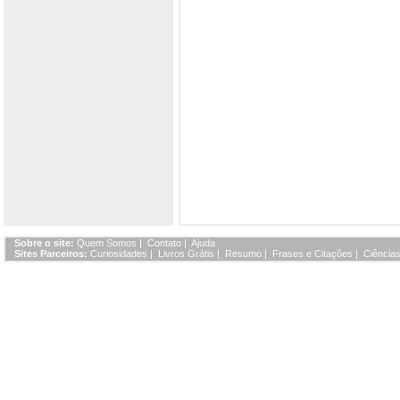
Sobre o site:
Quem Somos
|
Contato
|
Ajuda
Sites Parceiros:
Curiosidades
|
Livros Grátis
|
Resumo
|
Frases e Citações
|
Ciências