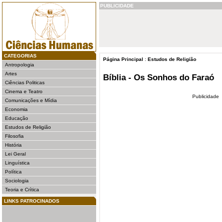
PUBLICIDADE
CATEGORIAS
Página Principal
:
Estudos de Religião
Antropologia
Artes
Bíblia - Os Sonhos do Faraó
Ciências Politicas
Cinema e Teatro
Publicidade
Comunicações e Mídia
Economia
Educação
Estudos de Religião
Filosofia
História
Lei Geral
Linguística
Política
Sociologia
Teoria e Crítica
LINKS PATROCINADOS