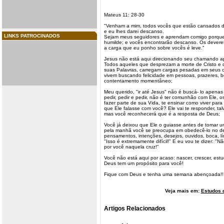
Mateus 11: 28-30
"Venham a mim, todos vocês que estão cansados d
e eu lhes darei
descanso
.
LINKS PATROCINADOS
Sejam meus seguidores e aprendam comigo porqu
humilde; e vocês encontrarão descanso. Os deveres
a carga que eu ponho sobre vocês é leve."
Jesus não está aqui direcionando seu chamando ap
Todos aqueles que desprezam a morte de Cristo e
suas Palavras, carregam cargas pesadas em seus c
vivem buscando felicidade em pessoas, prazeres, 
contentamento momentâneo;
Meu querido, "ir até Jesus" não é buscá-
lo
apenas 
pedir
, pedir e pedir, não é ter comunhão com Ele, os
fazer parte de sua Vida, te ensinar como viver para
que Ele falasse com você? Ele vai te responder, t
mas você reconhecerá que é a resposta de Deus;
Você já deixou que Ele o guiasse antes de tomar
pela manhã você se preocupa em obedecê-lo no dec
pensamentos, intenções, desejos, ouvidos, boca, lín
"Isso é extremamente difícil!" E eu vou te dizer: "
por você naquela cruz!"
Você não está aqui por acaso: nascer, crescer, estuda
Deus tem um propósito para você!
Fique com Deus e tenha uma semana abençoada!!
Veja mais em:
Estudos d
Artigos Relacionados