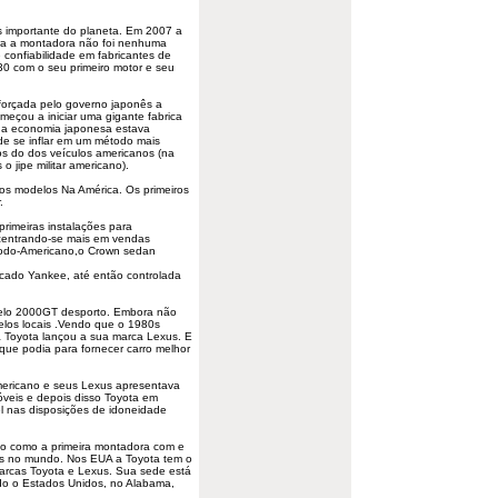
 importante do planeta. Em 2007 a
para a montadora não foi nenhuma
 confiabilidade em fabricantes de
0 com o seu primeiro motor e seu
forçada pelo governo japonês a
omeçou a iniciar uma gigante fabrica
 a economia japonesa estava
de se inflar em um método mais
s do dos veículos americanos (na
o jipe militar americano).
os modelos Na América. Os primeiros
.
primeiras instalações para
 centrando-se mais em
vendas
todo-Americano,o Crown sedan
rcado Yankee, até então controlada
delo 2000GT desporto. Embora não
delos locais .Vendo que o 1980s
a Toyota lançou a sua marca Lexus. E
 que podia para fornecer carro melhor
mericano e seus Lexus apresentava
veis e depois disso Toyota em
l nas disposições de idoneidade
ão como a primeira montadora com e
as no mundo. Nos EUA a Toyota tem o
rcas Toyota e Lexus. Sua sede está
do o Estados Unidos, no Alabama,