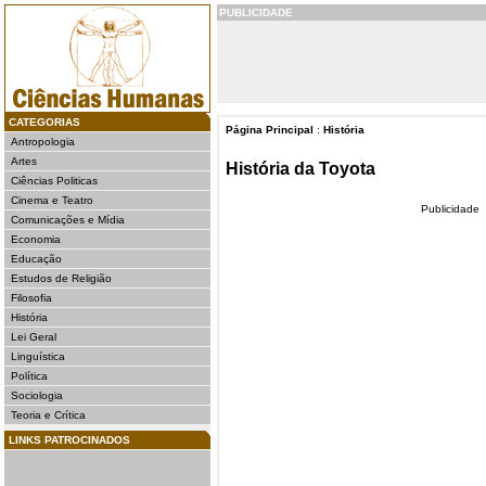
PUBLICIDADE
CATEGORIAS
Página Principal
:
História
Antropologia
Artes
História da Toyota
Ciências Politicas
Cinema e Teatro
Publicidade
Comunicações e Mídia
Economia
Educação
Estudos de Religião
Filosofia
História
Lei Geral
Linguística
Política
Sociologia
Teoria e Crítica
LINKS PATROCINADOS