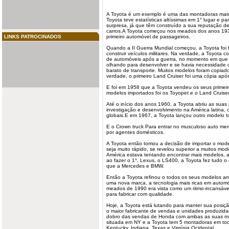
A Toyota é um exemplo é uma das
montadoras
mais
Toyota teve estatísticas altíssimas em 1° lugar e 
surpresa, já que têm construído a sua reputação de
carros.A Toyota começou nos meados dos anos 193
LINKS PATROCINADOS
primeiro automóvel de passageiros.
Quando a II Guerra Mundial começou, a Toyota foi 
construir veículos militares. Na verdade, a Toyota c
de automóveis após a guerra, no momento em que
olhando para desenvolver e se havia necessidade 
barato de transporte. Muitos
modelos
foram copiado
verdade, o primeiro Land Cruiser foi uma cópia após 
E foi em 1958 que a Toyota vendeu os seus primeir
modelos importados foi os Toyopet e o Land Cruiser
Até o início dos anos 1960, a Toyota abriu as suas 
investigação e desenvolvimento na América latina,
globais.E em 1967, a Toyota lançou outro modelo 
E o Crown truck Para entrar no musculoso auto me
por agentes domésticos.
A Toyota então tomou a decisão de importar o mo
seja muito rápido, se revelou superior a muitos mo
América estava tentando encontrar mais modelos, 
ao fazer o 1°. Lexus, o LS400, a Toyota fez tudo o
que a Mercedes e BMW.
Então a Toyota refinou o todos os seus modelos a
uma nova marca, a tecnologia mais ricas em automó
meados de 1990 era vista como um ritmo-incansáve
para fabricar com qualidade.
Hoje, a Toyota está lutando para manter sua posiç
o maior fabricante de vendas e unidades produzid
dobro das vendas de Honda com ambas as suas ma
situada em NY e a Toyota tem 5 montadoras em to
Kentucky, Indiana, Texas e Virgínia Ocidental.