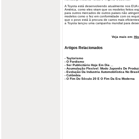
A Toyota está desenvolvendo atualmente nos EUA 
América, como eles viram que os modelos feitos es
para outros mercados de outros paises não ating
modelos como o fez em conformidade com os requi
que o povo está à procura de carros mais eficiente
a Toyota lançou uma campanha mundial para desenv
Veja mais em:
His
Artigos Relacionados
-
Taylorismo
-
O Fordismo
-
Ser Publicitário Hoje Em Dia ...
-
Acumulação Flexível: Modo Japonês De Produz
-
Evolução Da Industria Automobilística No Brasi
-
Colômbia
-
O Fim Do Século 20 E O Fim Da Era Moderna