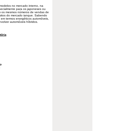
modelos no mercado interno, na
pecialmente para os japoneses ou
em os mesmos números de vendas de
sitos do mercado ianque. Sabendo
s em termos energéticos automóveis,
olver automóveis híbridos.
tória
ir
l