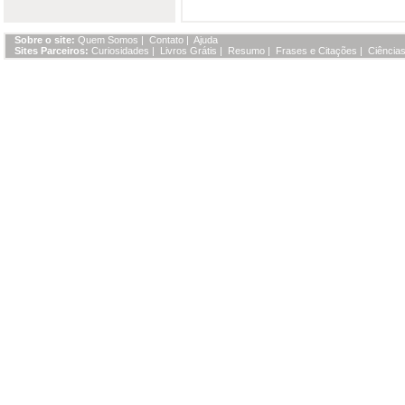
Sobre o site:
Quem Somos
|
Contato
|
Ajuda
Sites Parceiros:
Curiosidades
|
Livros Grátis
|
Resumo
|
Frases e Citações
|
Ciências