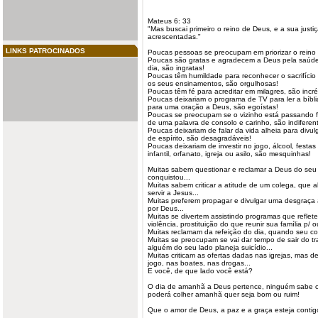
Mateus 6: 33
"Mas buscai primeiro o reino de Deus, e a sua justi
acrescentadas."
LINKS PATROCINADOS
Poucas pessoas se
preocupam
em priorizar o reino 
Poucas são gratas e agradecem a Deus pela saúde, 
dia, são ingratas!
Poucas têm humildade para reconhecer o sacrifício
os seus ensinamentos, são orgulhosas!
Poucas têm fé para acreditar em milagres, são incré
Poucas
deixariam
o programa de TV para ler a bíblia
para uma oração a Deus, são egoístas!
Poucas se preocupam se o vizinho está passando 
de uma palavra de consolo e carinho, são indiferen
Poucas deixariam de falar da vida alheia para divul
de espírito, são desagradáveis!
Poucas deixariam de investir no jogo, álcool, festa
infantil, orfanato, igreja ou asilo, são mesquinhas!
Muitas
sabem
questionar e reclamar a Deus do seu 
conquistou...
Muitas sabem criticar a atitude de um colega, que
servir a Jesus...
Muitas preferem propagar e divulgar uma desgraça 
por Deus...
Muitas se divertem assistindo programas que reflet
violência, prostituição do que reunir sua família p/
Muitas reclamam da refeição do dia, quando seu c
Muitas se preocupam se vai dar tempo de sair do tr
alguém do seu lado planeja suicídio...
Muitas criticam as ofertas dadas nas igrejas, mas d
jogo, nas boates, nas drogas...
E você, de que lado você está?
O dia de amanhã a Deus pertence, ninguém sabe o 
poderá colher amanhã quer seja bom ou ruim!
Que o amor de Deus, a paz e a graça esteja contig