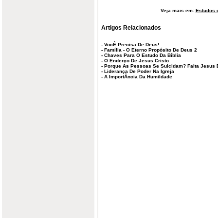
Veja mais em:
Estudos d
Artigos Relacionados
-
VocÊ Precisa De Deus!
-
Família - O Eterno Propósito De Deus 2
-
Chaves Para O Estudo Da Bíblia
-
O Enderço De Jesus Cristo
-
Porque As Pessoas Se Suicidam? Falta Jesus
-
Liderança De Poder Na Igreja
-
A ImportÂncia Da Humildade