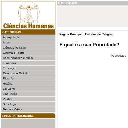
PUBLICIDADE
CATEGORIAS
Página Principal
:
Estudos de Religião
Antropologia
Artes
E qual é a sua Prioridade?
Ciências Politicas
Cinema e Teatro
Publicidade
Comunicações e Mídia
Economia
Educação
Estudos de Religião
Filosofia
História
Lei Geral
Linguística
Política
Sociologia
Teoria e Crítica
LINKS PATROCINADOS