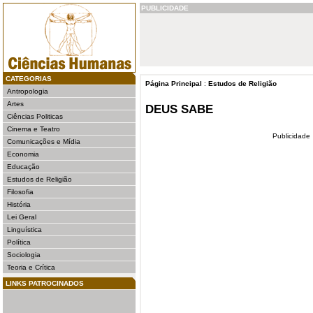
PUBLICIDADE
CATEGORIAS
Página Principal
:
Estudos de Religião
Antropologia
Artes
DEUS SABE
Ciências Politicas
Cinema e Teatro
Publicidade
Comunicações e Mídia
Economia
Educação
Estudos de Religião
Filosofia
História
Lei Geral
Linguística
Política
Sociologia
Teoria e Crítica
LINKS PATROCINADOS