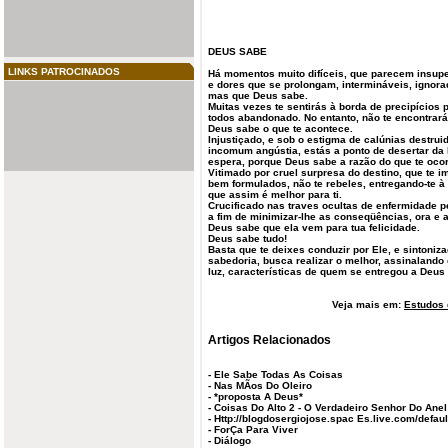
DEUS
SABE
LINKS PATROCINADOS
Há momentos muito difíceis, que parecem insup
e dores que se prolongam, intermináveis, ignora
mas que Deus sabe.
Muitas vezes te sentirás à borda de precipícios
todos abandonado. No entanto, não te encontrarás
Deus sabe o que te acontece.
Injustiçado, e sob o estigma de calúnias destru
incomum angústia, estás a ponto de desertar da 
espera, porque Deus sabe a razão do que te ocor
Vitimado por cruel surpresa do destino, que te im
bem formulados, não te rebeles, entregando-te 
que assim é melhor para ti.
Crucificado nas traves ocultas de enfermidade p
a fim de minimizar-lhe as conseqüências, ora e
Deus sabe que ela vem para tua felicidade.
Deus sabe tudo!
Basta que te deixes conduzir por Ele, e sintoniz
sabedoria, busca realizar o melhor, assinaland
luz, características de quem se entregou a Deus
Veja mais em:
Estudos 
Artigos Relacionados
-
Ele Sabe Todas As Coisas
-
Nas MÃos Do Oleiro
-
*proposta A Deus*
-
Coisas Do Alto 2 - O Verdadeiro Senhor Do Anel
-
Http://blogdosergiojose.spac Es.live.com/defau
-
ForÇa Para Viver
-
Diálogo