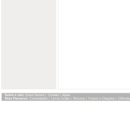
Sobre o site:
Quem Somos
|
Contato
|
Ajuda
Sites Parceiros:
Curiosidades
|
Livros Grátis
|
Resumo
|
Frases e Citações
|
Ciências