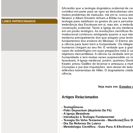
6Acredito que a
teologia
dogmática
ocidental
de cer
contribui em parte para se opor as descobertas cient
muitos problemas de tradução, ela em si, nunca pre
Newton e Albert Einstein tinham a Bíblia na sua me
LINKS PATROCINADOS
teologia para satisfazer os gostos do pai e percebeu
irrelevância das Escrituras em si, mas sim, a irrele
construção ocidental. Tanto a Igreja da era
medieva
em um porão teológico. As revoluções científicas fl
Institucional continuou retrógrada quanto a sua mis
moderna principalmente dos que pregam uma teolog
fundamentos dos ensinos do Messias. O Eterno atr
a ciência para fazer bem a
humanidade
. Os milagr
humanos chegam ao seu fim. É verdade que a gran
usam de subterfúgios em suas pregações está à ca
objetivos mercantilistas. A ciência na verdade tem 
humanidade e tem muitas vezes surpreendido os m
favoráveis. A Igreja medieval, porém, queimou Gior
Kepler, privou Gailileo de lecionar e ameaçou a muit
Cruzadas e pai das Inquisições, sem deixar de lado
reflexões luteranistas de Hitler. O
dogmatismo
cristã
ciência.
Veja mais em:
Estudos d
Artigos Relacionados
-
TeologÚmeno
-
Fidei Depositum (depósito Da Fé)
-
A Igreja Metodista
-
Introdução à Teologia Fundamental
-
Teoogia Do Veho Testamento - ManifestaÇÕes De
-
Dia Da Reforma De Lutero
-
Metodologia Científica - Guia Para A Eficiência