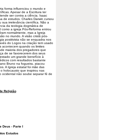
ta forma influenciou o mundo e
íficas. Apesar de a Escritura ter
tende ser contra a ciência. Isaac
sa de estudos. Charles Darwin cursou
 sua irrelevância científica. Não a
vância da teologia dogmática de
l
como a igreja Pós-Reforma entrou
uíram normalmente, mas a Igreja
são no mundo. A visão cristã pós-
ia positivista não se enquadra nos
avés do Logos na criação tem usado
es acontecem quando os limites
de maioria dos pregadores que
ça de se favorecerem dos seus
prestado um grande benefício à
édicos com resultados bastante
dano Bruno na fogueira, atacou
os. A Igreja estatal foi mãe das
 o holocausto que inspirou nas
o ocidental não soube separar fé de
e Religião
 Deus - Parte I
 Nos Estudos