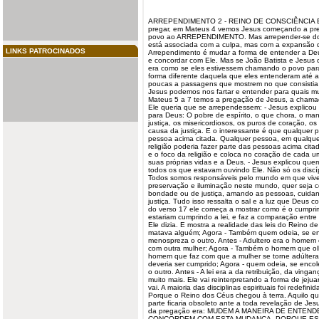
ARREPENDIMENTO 2 - REINO DE CONSCIÊNCIA Em 
pregar, em Mateus 4 vemos Jesus começando a pr
povo ao
ARREPENDIMENTO
. Mas arrepender-se d
está associada com a culpa, mas com a expansão d
LINKS PATROCINADOS
Arrependimento é mudar a forma de
entender
a Deu
e concordar com Ele. Mas se João Batista e Jesus
era como se eles estivessem chamando o povo par
forma diferente daquela que eles entenderam até
poucas a passagens que mostrem no que consistia
Jesus podemos nos fartar e entender para quais 
Mateus 5 a 7 temos a pregação de Jesus, a chama
Ele queria que se arrependessem: - Jesus explico
para Deus: O pobre de espírito, o que chora, o ma
justiça, os misericordiosos, os puros de coração, os
causa da justiça. E o interessante é que qualquer
pessoa acima citada. Qualquer pessoa, em qualque
religião poderia fazer parte das pessoas acima cita
e o foco da religião e coloca no coração de cada u
suas próprias vidas e a Deus. - Jesus explicou quem
todos os que estavam ouvindo Ele. Não só os discí
Todos somos responsáveis pelo mundo em que vi
preservação e iluminação neste mundo, quer seja
bondade ou de justiça, amando as pessoas, cuida
justiça. Tudo isso ressalta o sal e a luz que Deus c
do verso 17 ele começa a mostrar como é o cumpr
estariam cumprindo a lei, e faz a comparação entre
Ele dizia. E mostra a realidade das leis do Reino d
matava alguém; Agora - Também quem odeia, se en
menospreza o outro. Antes - Adultero era o homem 
com outra mulher; Agora - Também o homem que olh
homem que faz com que a mulher se torne adúltera.
deveria ser cumprido; Agora - quem odeia, se enc
o outro. Antes - A lei era a da retribuição, da vingan
muito mais. Ele vai reinterpretando a forma de jejuar
vai. A maioria das disciplinas espirituais foi redefin
Porque o Reino dos Céus chegou à terra. Aquilo 
parte ficaria obsoleto ante a toda revelação de Jesu
da pregação era: MUDEM A MANEIRA DE ENTEN
CONCORDEM COM ESTA MUDANÇA, PORQUE ES