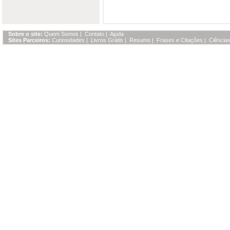
Sobre o site:
Quem Somos
|
Contato
|
Ajuda
Sites Parceiros:
Curiosidades
|
Livros Grátis
|
Resumo
|
Frases e Citações
|
Ciências