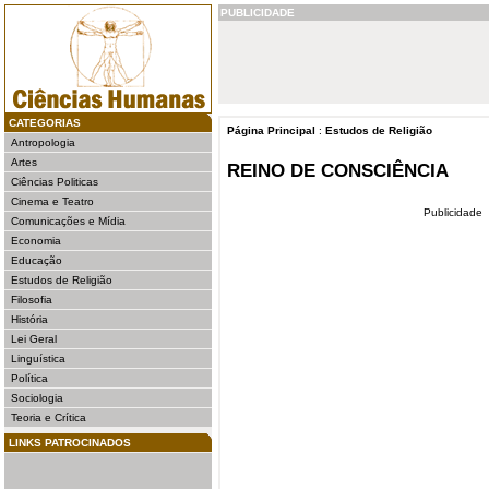
PUBLICIDADE
CATEGORIAS
Página Principal
:
Estudos de Religião
Antropologia
Artes
REINO DE CONSCIÊNCIA
Ciências Politicas
Cinema e Teatro
Publicidade
Comunicações e Mídia
Economia
Educação
Estudos de Religião
Filosofia
História
Lei Geral
Linguística
Política
Sociologia
Teoria e Crítica
LINKS PATROCINADOS