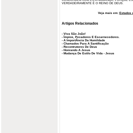
VERDADEIRAMENTE É O REINO DE DEUS.
Veja mais em:
Estudos d
Artigos Relacionados
-
Viva São João!
-
Ímpios, Pecadores E Escarnecedores.
-
A ImportÂncia Da Humildade
-
Chamados Para A Santificação
-
Recontrutores De Deus
-
Honrando A Jesus
-
Mudança De Estilo De Vida - Jesus