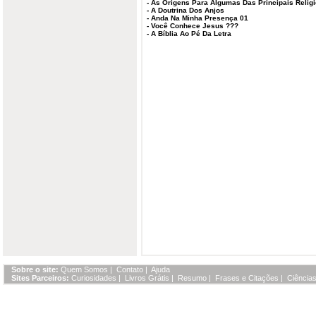
-
As Origens Para Algumas Das Principais Relig
-
A Doutrina Dos Anjos
-
Anda Na Minha Presença 01
-
Você Conhece Jesus ???
-
A Bíblia Ao Pé Da Letra
Sobre o site:
Quem Somos
|
Contato
|
Ajuda
Sites Parceiros:
Curiosidades
|
Livros Grátis
|
Resumo
|
Frases e Citações
|
Ciências