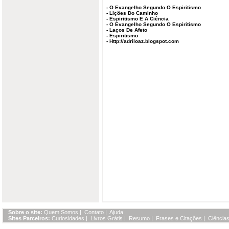
-
O Evangelho Segundo O Espiritismo
-
Lições Do Caminho
-
Espiritismo E A Ciência
-
O Evangelho Segundo O Espiritismo
-
Laços De Afeto
-
Espiritismo
-
Http://adriloaz.blogspot.com
Sobre o site:
Quem Somos
|
Contato
|
Ajuda
Sites Parceiros:
Curiosidades
|
Livros Grátis
|
Resumo
|
Frases e Citações
|
Ciências