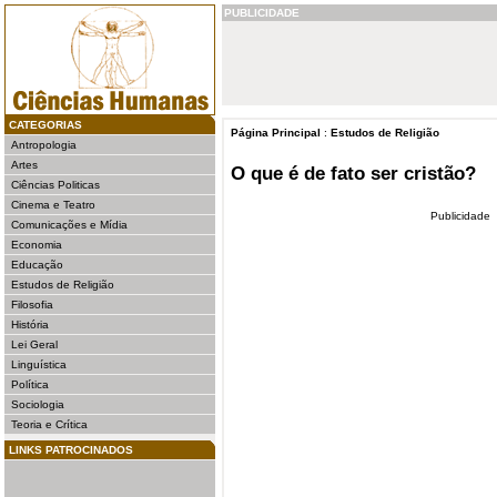
PUBLICIDADE
CATEGORIAS
Página Principal
:
Estudos de Religião
Antropologia
Artes
O que é de fato ser cristão?
Ciências Politicas
Cinema e Teatro
Publicidade
Comunicações e Mídia
Economia
Educação
Estudos de Religião
Filosofia
História
Lei Geral
Linguística
Política
Sociologia
Teoria e Crítica
LINKS PATROCINADOS