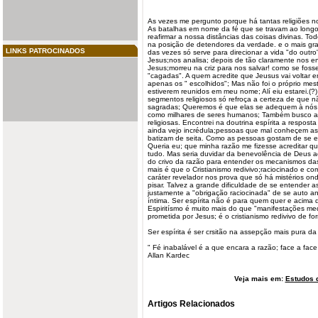
As vezes me pergunto porque há tantas religiões 
As batalhas em nome da fé que se travam ao longo 
reafirmar a nossa distâncias das coisas divinas. Tod
na posição de detendores da verdade. e o mais gr
LINKS PATROCINADOS
das vezes só serve para direcionar a vida "do outr
Jesus;nos analisa; depois de tão claramente nos e
Jesus;morreu na criz para nos salvar! como se foss
"cagadas". A quem acredite que Jeusus vai voltar 
apenas os " escolhidos"; Mas não foi o próprio me
estiverem reunidos em meu nome; Alí eiu estarei.(
segmentos religiosos só refroça a certeza de que 
sagradas; Queremos é que elas se adequem à nós 
como milhares de seres humanos; Também busco a
religiosas. Encontrei na
doutrina
espírita a respost
ainda vejo incrédula;pessoas que mal conheçem as di
batizam de seita. Como as pessoas gostam de se 
Queria eu; que minha razão me fizesse acreditar qu
tudo. Mas seria duvidar da benevolência de Deus ao 
do crivo da razão para
entender
os mecanismos das s
mais é que o
Cristianismo
redivivo
;raciocinado e com
caráter revelador nos prova que só há mistérios 
pisar. Talvez a grande dificuldade de se entender a
justamente a "obrigação
raciocinada
" de se auto an
íntima. Ser espírita não é para quem quer e acima
Espiritísmo é muito mais do que "manifestações med
prometida por Jesus; é o cristianismo redivivo de fo
Ser espírita é ser crsitão na assepção mais pura da
" Fé inabalável é a que encara a razão; face a f
Allan Kardec
Veja mais em:
Estudos d
Artigos Relacionados