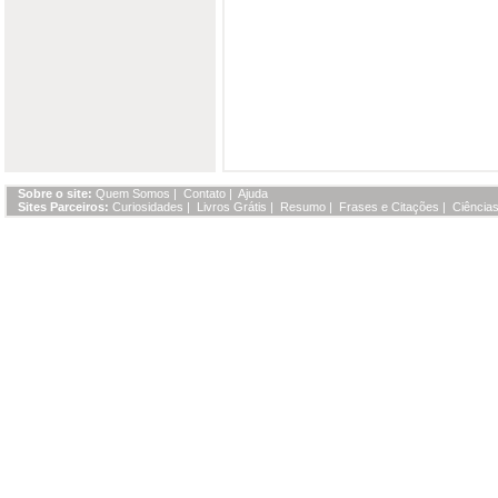
Sobre o site:
Quem Somos
|
Contato
|
Ajuda
Sites Parceiros:
Curiosidades
|
Livros Grátis
|
Resumo
|
Frases e Citações
|
Ciências