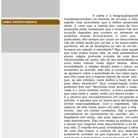
A calma e a resignação(paciência com 
hauridas(extraídas) na maneira de encarar a vida
LINKS PATROCINADOS
espírito uma serenidade que é melhor preservat
efeito, é certo que a maioria dos casos de louc
produzida pelas vicissitudes que o homem não tem 
exceção daqueles que ocorrem no momento de
podemos chamar inconscientes, é certo que,
particulares, têm sempre por causa um descontenta
não ser infeliz senão por um dia, e de serem melho
paciência, ele só se desespera se não vê um fim 
humana em relação à eternidade? Mas para aquele
que tudo acaba nessa vida, se está oprimido(hum
prazer, mágoa profunda ocorrida de uma decep
infortúnio(falta de sorte), não vê seu termo(limite
acha muito natural, muito lógico mesmo, abrev
incredulidade, a simples dúvida sobre o futuro, as
excitantes ao suicídio: elas dão a covardia mora
se apoiarem sobre a autoridade do seu saber para 
que eles nada tem a esperar depois da morte, nã
que, se são infelizes, nada melhor a fazer do qu
para disso desviá-los? Que compensação poder
poderiam lhes dar? Nenhuma coisa senão o nada. 
nada é o único remédio heróico, a única perspecti
que mais tarde e, assim, sofrer por menos tempo. 
é o veneno que inocula(introduz) em um grande
suicídio, e aqueles que se fazem seus discípulos
terrível responsabilidade. Com o espiritismo, n
aspecto da vida muda, quem crê sabe que a vida 
túmulo, mas em outras condições. Daí a paciê
naturalmente do pensamento do suicídio, daí,
Espiritismo tem ainda, sob esse aspecto, um outro
mais determinante. Eles nos mostra os próprios suici
e provar que ninguém viola impunemente a lei de
sua vida. O espírita tem para contrabalançar a idéia
de uma vida futura, a certeza de que abrevian
justamente contrário ao que esperava, que se liv
mais longo e mais terrível, que se engana se crê,