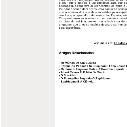
o céu, que o suicídio é um obstáculo para que e
pessoas que esperava ali reencontrar. De onde a 
lhe dando senão decepções, está contra os seus p
que o número dos suicídios impedidos pelo espiri
concluir que, quando todo mundo for Espírita, nã
Comparando-se os resultados das doutrinas materia
de vista do suicídio, vemos que a lógica da doutr
enquanto que a lógica espírita desvia o ser hum
pela experiência.
Veja mais em:
Estudos d
Artigos Relacionados
-
MemÓrias De Um Suicida
-
Porque As Pessoas Se Suicidam? Falta Jesus
-
Mentiras E Enganos Sobre A Doutrina Espírita
-
Albert Camus E O Mito De Sísifo
-
O Suicídio
-
O Evangelho Segundo O Espiritismo
-
Espiritismo E A Ciência