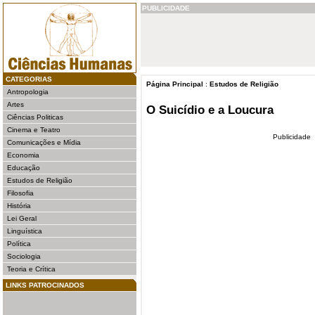
PUBLICIDADE
CATEGORIAS
Página Principal
:
Estudos de Religião
Antropologia
Artes
O Suicídio e a Loucura
Ciências Politicas
Cinema e Teatro
Publicidade
Comunicações e Mídia
Economia
Educação
Estudos de Religião
Filosofia
História
Lei Geral
Linguística
Política
Sociologia
Teoria e Crítica
LINKS PATROCINADOS