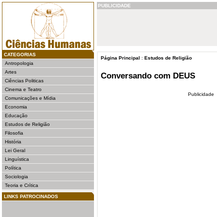
PUBLICIDADE
CATEGORIAS
Página Principal
:
Estudos de Religião
Antropologia
Artes
Conversando com DEUS
Ciências Politicas
Cinema e Teatro
Publicidade
Comunicações e Mídia
Economia
Educação
Estudos de Religião
Filosofia
História
Lei Geral
Linguística
Política
Sociologia
Teoria e Crítica
LINKS PATROCINADOS