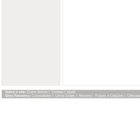
Sobre o site:
Quem Somos
|
Contato
|
Ajuda
Sites Parceiros:
Curiosidades
|
Livros Grátis
|
Resumo
|
Frases e Citações
|
Ciências