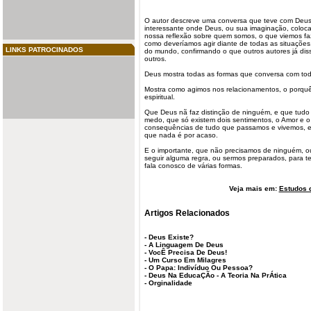
O autor descreve uma conversa que teve com Deu
interessante onde Deus, ou sua imaginação, coloca
nossa reflexão sobre quem somos, o que viemos faz
como deveríamos agir diante de todas as situações,
LINKS PATROCINADOS
do mundo, confirmando o que outros autores já dis
outros.
Deus mostra todas as formas que conversa com tod
Mostra como agimos nos relacionamentos, o porquê
espiritual.
Que Deus nã faz distinção de ninguém, e que tudo
medo, que só existem dois sentimentos, o Amor e 
consequências de tudo que passamos e vivemos, 
que nada é por acaso.
E o importante, que não precisamos de ninguém, o
seguir alguma regra, ou sermos preparados, para t
fala conosco de várias formas.
Veja mais em:
Estudos d
Artigos Relacionados
-
Deus Existe?
-
A Linguagem De Deus
-
VocÊ Precisa De Deus!
-
Um Curso Em Milagres
-
O Papa: Indivíduo Ou Pessoa?
-
Deus Na EducaÇÃo - A Teoria Na PrÁtica
-
Orginalidade