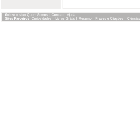
Sobre o site:
Quem Somos
|
Contato
|
Ajuda
Sites Parceiros:
Curiosidades
|
Livros Grátis
|
Resumo
|
Frases e Citações
|
Ciências