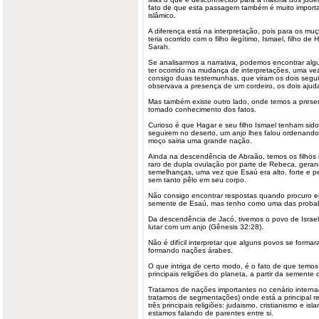
fato de que esta passagem também é muito impor
islâmico.
A diferença está na interpretação, pois para os m
teria ocorrido com o filho ilegítimo, Ismael, filho d
Sarah.
Se analisarmos a narrativa, podemos encontrar alg
ter ocorrido na mudança de interpretações, uma ve
consigo duas testemunhas, que viram os dois segui
observava a presença de um cordeiro, os dois ajud
Mas também existe outro lado, onde temos a prese
tomado conhecimento dos fatos.
Curioso é que Hagar e seu filho Ismael tenham sid
seguirem no deserto, um anjo lhes falou ordenand
moço sairia uma grande nação.
Ainda na descendência de Abraão, temos os filhos
raro de dupla ovulação por parte de Rebeca, gerand
semelhanças, uma vez que Esaú era alto, forte e p
sem tanto pêlo em seu corpo.
Não consigo encontrar respostas quando procuro e
semente de Esaú, mas tenho como uma das probabil
Da descendência de Jacó, tivemos o povo de Israe
lutar com um anjo (Gênesis 32:28).
Não é difícil interpretar que alguns povos se form
formando nações árabes.
O que intriga de certo modo, é o fato de que tem
principais religiões do planeta, a partir da semente
Tratamos de nações importantes no cenário internac
tratamos de segmentações) onde está a principal re
três principais religiões: judaismo, cristianismo e
isl
estamos falando de parentes entre si.