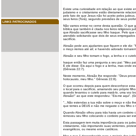
Existe uma curiosidade em relação ao que existe em
judaismo
e o
cristianismo
estão diretamente relacio
pelo fato de que Jesus não foi aceito pelos judeu
seus livros (Torá), segundo previsões de seus profe
LINKS PATROCINADOS
Não vamos entrar no cerne desta questão. O que g
bíblica que também é citada nos livros religiosos ju
que Abraão sacrificasse seu filho Isaque. Pelo que 
atendido solicitando que dois de seus empregados 
sacrifício.
Abraão pede aos ajudantes que fiquem e ele diz: "F
o moço iremos até alí; e havendo adorado tornarem
Abraão e seu filho tomam o fogo, a lenha e o cutel
Isaque então faz uma pergunta a seu pai: "Meu pai!
E ele disse: Eis aqui o fogo e a lenha, mas onde e
(Gênesis 22:7).
Neste momento, Abraão lhe responde: "Deus proverá
holocausto, meu filho." Gênesis 22:8).
O que ocorreu depois para quem desconhece esta 
o local para o sacrifício, amarrando seu próprio fil
quando levantou o cutelo para matá-lo, uma voz br
Abraão!" ao que este respondeu: "Eis-me aqui". (G
"...Não estendas a tua mão sobre o moço e não lhe
que temes a DEUS e não me negaste o teu filho o 
Quando Abraão olhou para trás havia um cordeiro 
removeu seu filho colocando o cordeiro para ser est
Esta passagem tem muita importância para os jude
cristianismo, não importando suas vertentes, protes
evangélicos, ou mesmo entre católicos.
Mas o que é desconhecido para a maioria dos judeu