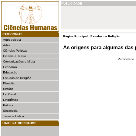
PUBLICIDADE
CATEGORIAS
Página Principal
:
Estudos de Religião
Antropologia
Artes
As origens para algumas das p
Ciências Politicas
Cinema e Teatro
Publicidade
Comunicações e Mídia
Economia
Educação
Estudos de Religião
Filosofia
História
Lei Geral
Linguística
Política
Sociologia
Teoria e Crítica
LINKS PATROCINADOS