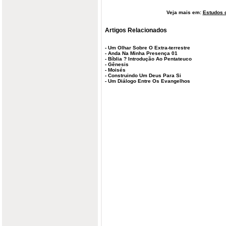
Veja mais em:
Estudos d
Artigos Relacionados
-
Um Olhar Sobre O Extra-terrestre
-
Anda Na Minha Presença 01
-
Bíblia ? Introdução Ao Pentateuco
-
Gênesis
-
Moisés
-
Construindo Um Deus Para Si
-
Um Diálogo Entre Os Evangelhos