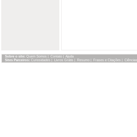
Sobre o site:
Quem Somos
|
Contato
|
Ajuda
Sites Parceiros:
Curiosidades
|
Livros Grátis
|
Resumo
|
Frases e Citações
|
Ciências