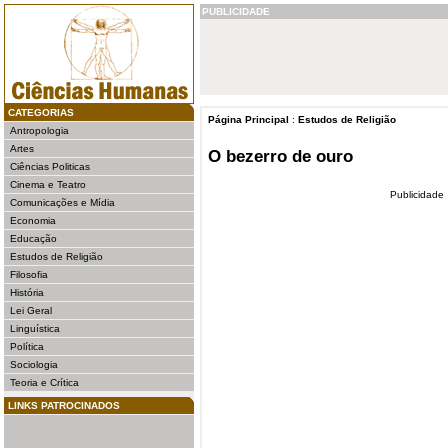
PUBLICIDADE
CATEGORIAS
Página Principal
:
Estudos de Religião
Antropologia
Artes
O bezerro de ouro
Ciências Politicas
Cinema e Teatro
Publicidade
Comunicações e Mídia
Economia
Educação
Estudos de Religião
Filosofia
História
Lei Geral
Linguística
Política
Sociologia
Teoria e Crítica
LINKS PATROCINADOS