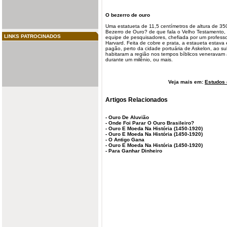
O
bezerro
de ouro
Uma estatueta de 11,5 centímetros de altura de 35
Bezerro de Ouro? de que fala o Velho Testamento, 
LINKS PATROCINADOS
equipe de pesquisadores, chefiada por um profess
Harvard. Feita de cobre e prata, a
estaueta
estava 
pagão, perto da cidade portuária de
Askelon
, ao su
habitaram a região nos tempos bíblicos veneravam
durante um milênio, ou mais.
Veja mais em:
Estudos 
Artigos Relacionados
-
Ouro De Aluvião
-
Onde Foi Parar O Ouro Brasileiro?
-
Ouro E Moeda Na História (1450-1920)
-
Ouro E Moeda Na História (1450-1920)
-
O Antigo Gana
-
Ouro E Moeda Na História (1450-1920)
-
Para Ganhar Dinheiro