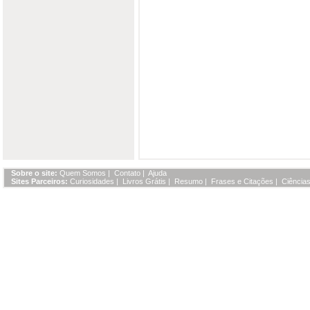
Sobre o site:
Quem Somos
|
Contato
|
Ajuda
Sites Parceiros:
Curiosidades
|
Livros Grátis
|
Resumo
|
Frases e Citações
|
Ciências