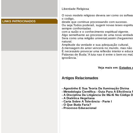
Liberdade
Religiosa
O novo modelo religioso devera ser como os softwar
o codigo,
LINKS PATROCINADOS
desde que continue processando com sucesso.
Ou seja:Todos poderaõ, sugerir novas teses espiri
sempre confrontadas
com a razão e o
conhecimento
espiritual vigente.
Algo semelhante ao processo de uma nova verdade 
Sera como uma religião universal,assim
chegaremo
natural.
Amplitude da verdade e sua adequação cultural.
A mensagem do amor vencerá no mundo, mas não 
È necessário provocar uma reflexão interior e educa
Palavras de Buda:¨A luta nao é entre o bem eo ma
ignorãncia.¨
Veja mais em:
Estudos d
Artigos Relacionados
-
Agostinho E Sua Teoria Da Iluminação Divina
-
Metodologia Científica - Guia Para A Eficiência
-
A Disciplina Da Litigância De Má-fé No Código 
-
A Dialética Hegeliana
-
Carta Sobre A Tolerância - Parte I
-
O Que Buda Faria?
-
Processo Educacional