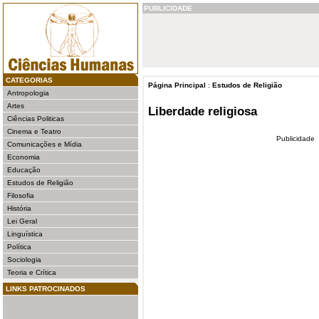
PUBLICIDADE
CATEGORIAS
Página Principal
:
Estudos de Religião
Antropologia
Artes
Liberdade religiosa
Ciências Politicas
Cinema e Teatro
Publicidade
Comunicações e Mídia
Economia
Educação
Estudos de Religião
Filosofia
História
Lei Geral
Linguística
Política
Sociologia
Teoria e Crítica
LINKS PATROCINADOS