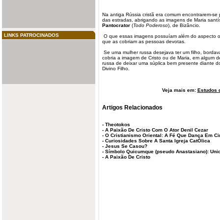
Na antiga Rússia cristã era comum encontrarem-se
das estradas, abrigando as
imagens
de Maria santí
Pantocrator
(
Todo Poderoso
), de Bizâncio.
LINKS PATROCINADOS
O que essas imagens possuíam além do aspecto ori
que as cobriam as pessoas
devotas
.
Se uma mulher russa desejava ter um filho, borda
cobria a imagem de Cristo ou de Maria, em algum d
russa de deixar uma súplica bem
presente
diante d
Divino Filho.
Veja mais em:
Estudos d
Artigos Relacionados
-
Theotokos
-
A Paixão De Cristo Com O Ator Denil Cezar
-
O Cristianismo Oriental: A Fé Que Dança Em Ci
-
Curiosidades Sobre A Santa Igreja CatÓlica
-
Jesus Se Casou?
-
Símbolo Quicumque (pseudo Anastasiano): Unid
-
A Paixão De Cristo