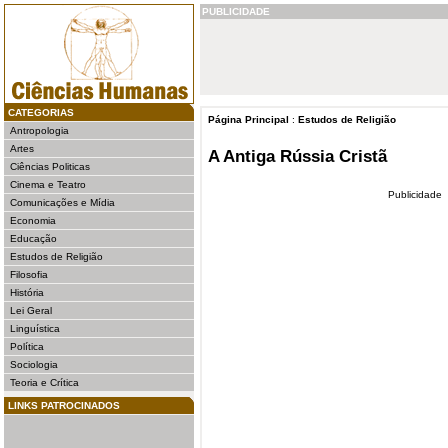
PUBLICIDADE
CATEGORIAS
Página Principal
:
Estudos de Religião
Antropologia
Artes
A Antiga Rússia Cristã
Ciências Politicas
Cinema e Teatro
Publicidade
Comunicações e Mídia
Economia
Educação
Estudos de Religião
Filosofia
História
Lei Geral
Linguística
Política
Sociologia
Teoria e Crítica
LINKS PATROCINADOS