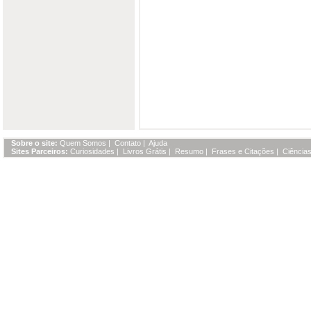
Sobre o site:
Quem Somos
|
Contato
|
Ajuda
Sites Parceiros:
Curiosidades
|
Livros Grátis
|
Resumo
|
Frases e Citações
|
Ciências