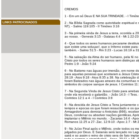
CREMOS
1 - Em um só Deus E NA SUA TRINDADE. - I Timóte
LINKS PATROCINADOS
2 - Na Bíblia Sagrada como autoridade espiritual e 
NT). - Salmo 119:105 - II Timóteo 3:16
3 - Na primeira vinda de Jesus a terra, ocorrida a 2
ao nosso. - Genesis 3:15 - Galatas 4:4 - Mt 1:22-23
4 - Que todos os seres humanos pecarame destitui
que existe uma soluçao!. que o Inferno existe para
também. - Salmo 51:5 - Rm 3:23 - Lucas 16:19 a 31
5 - Na salvação da Alma do ser humano, pela fé no s
Cristo por todos os seres humanos sem distinçao alg
Pedro 1:9 - João 5:24
6 - No Batismo nas águas por imersão, em nome do P
para aquelas pessoas que aceitaram a Jesus Cristo
28:19 - Atos 9:18 - Atos 8:35 a 38. Na celebração 
foram Batizados nas águas atraves da comunhao no
simbolos do corpoe sanque de jesus. I
Corintios
11:
7 - Na Segunda Vinda de Jesus Cristo para arrebata
onde ela receberá o galardão. - João 14:3 - I Tess. 
Corintios 12:1 a 4 - I Corintios 3:8
8 - Na descida de Jesus Cristo a Terra juntamente 
tempos e epocas os que foram ressucitado e os qu
Armagedom para derrotar o Anticristo (666), receb
Deus, condenar ou absolver nações gentilicas, Apr
implantar o Milênio no mundo. - Zacarias 14:4 - Apoc
Romanos 11:25 a 27- Zac. 12:9-10 - Apoc.1:7 - Mt 2
9 - No Juízo Final após o Milênio, onde todos os 
julgados por Deus. E Satanás será lançado no Lag
sairá e so assim o
reino
de cristo sera de fato impl
todo o sempre e eternidade!!. - Apoc. 20:11 a 15 -