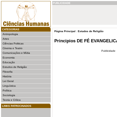
PUBLICIDADE
CATEGORIAS
Página Principal
:
Estudos de Religião
Antropologia
Artes
Principios DE FÉ EVANGELIC
Ciências Politicas
Cinema e Teatro
Publicidade
Comunicações e Mídia
Economia
Educação
Estudos de Religião
Filosofia
História
Lei Geral
Linguística
Política
Sociologia
Teoria e Crítica
LINKS PATROCINADOS