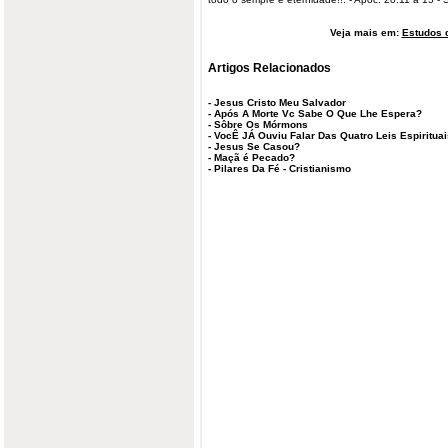
Veja mais em:
Estudos d
Artigos Relacionados
-
Jesus Cristo Meu Salvador
-
Após A Morte Vc Sabe O Que Lhe Espera?
-
Sôbre Os Mórmons
-
VocÊ JÁ Ouviu Falar Das Quatro Leis Espiritua
-
Jesus Se Casou?
-
Maçã é Pecado?
-
Pilares Da Fé - Cristianismo