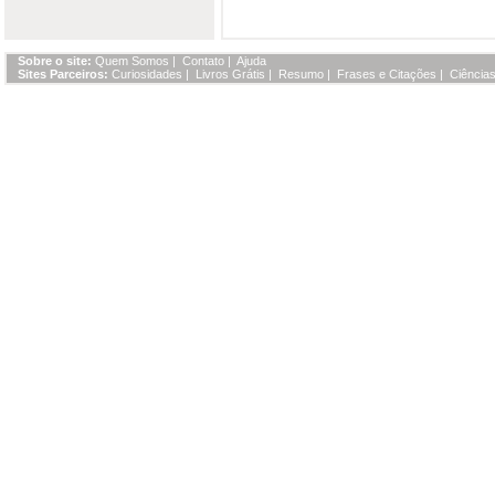
Sobre o site:
Quem Somos
|
Contato
|
Ajuda
Sites Parceiros:
Curiosidades
|
Livros Grátis
|
Resumo
|
Frases e Citações
|
Ciências