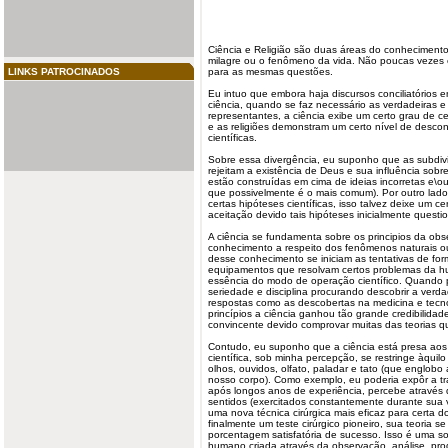
Ciência e
Religião
são duas áreas do
conheciment
milagre ou o fenômeno da vida. Não poucas vezes 
LINKS PATROCINADOS
para as mesmas questões.
Eu intuo que embora haja discursos conciliatórios e
ciência, quando se faz necessário as verdadeiras 
representantes, a ciência exibe um certo grau de c
e as religiões demonstram um certo nível de desco
científicas.
Sobre essa divergência, eu suponho que as subdiv
rejeitam a existência de Deus e sua influência so
estão construídas em cima de ideias incorretas e\ou
que possivelmente é o mais comum). Por outro lado,
certas hipóteses científicas, isso talvez deixe um ce
aceitação devido tais hipóteses inicialmente quest
A ciência se fundamenta sobre os principios da ob
conhecimento a respeito dos fenômenos naturais o
desse conhecimento se iniciam as tentativas de form
equipamentos que resolvam certos problemas da h
essência do modo de operação científico. Quando 
seriedade e disciplina procurando descobrir a ver
respostas como as descobertas na medicina e tecn
princípios a ciência ganhou tão grande credibilida
convincente devido comprovar muitas das teorias q
Contudo, eu suponho que a ciência está presa aos
científica, sob minha percepção, se restringe àqui
olhos, ouvidos, olfato, paladar e tato (que englobo
nosso corpo). Como exemplo, eu poderia expôr a tra
após longos anos de experiência, percebe através
sentidos (exercitados constantemente durante sua vi
uma nova técnica cirúrgica mais eficaz para certa
finalmente um teste cirúrgico pioneiro, sua teoria 
porcentagem satisfatória de sucesso. Isso é uma so
humano criada através da observação, análise, pr