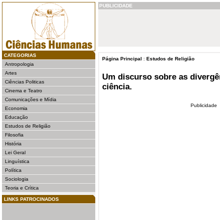
PUBLICIDADE
CATEGORIAS
Página Principal
:
Estudos de Religião
Antropologia
Artes
Um discurso sobre as divergên
Ciências Politicas
ciência.
Cinema e Teatro
Comunicações e Mídia
Publicidade
Economia
Educação
Estudos de Religião
Filosofia
História
Lei Geral
Linguística
Política
Sociologia
Teoria e Crítica
LINKS PATROCINADOS