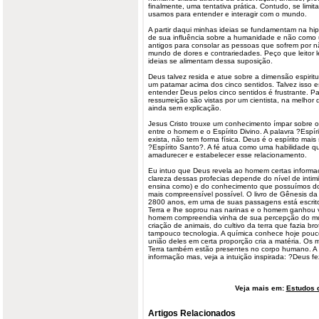
finalmente, uma tentativa prática. Contudo, se lim
usamos para entender e interagir com o mundo.
A partir daqui minhas ideias se fundamentam na hip
de sua influência sobre a humanidade e não como 
antigos para consolar as pessoas que sofrem por n
mundo de dores e contrariedades. Peço que leitor
ideias se alimentam dessa suposição.
Deus talvez resida e atue sobre a dimensão espirit
um patamar acima dos cinco sentidos. Talvez isso es
entender Deus pelos cinco sentidos é frustrante. Pa
ressurreição são vistas por um cientista, na melhor
ainda sem explicação.
Jesus Cristo trouxe um conhecimento ímpar sobre o 
entre o homem e o Espírito Divino. A palavra ?Espí
exista, não tem forma física. Deus é o espírito ma
?Espírito Santo?. A fé atua como uma habilidade q
amadurecer e estabelecer esse relacionamento.
Eu intuo que Deus revela ao homem certas informa
clareza dessas profecias depende do nível de intim
ensina como) e do conhecimento que possuímos do
mais compreensível possível. O livro de Gênesis da 
2800 anos, em uma de suas passagens está escrit
Terra e lhe soprou nas narinas e o homem ganhou v
homem compreendia vinha de sua percepção do mun
criação de animais, do cultivo da terra que fazia bro
tampouco tecnologia. A química conhece hoje pouc
união deles em certa proporção cria a matéria. O
Terra também estão presentes no corpo humano. A 
informação mas, veja a intuição inspirada: ?Deus f
Veja mais em:
Estudos d
Artigos Relacionados