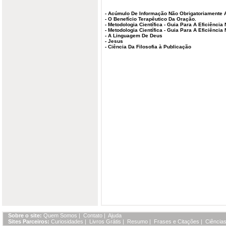
-
Acúmulo De Informação Não Obrigatoriament
-
O Benefício Terapêutico Da Oração.
-
Metodologia Científica - Guia Para A Eficiência
-
Metodologia Científica - Guia Para A Eficiência
-
A Linguagem De Deus
-
Jesus
-
Ciência Da Filosofia à Publicação
Sobre o site:
Quem Somos
|
Contato
|
Ajuda
Sites Parceiros:
Curiosidades
|
Livros Grátis
|
Resumo
|
Frases e Citações
|
Ciências