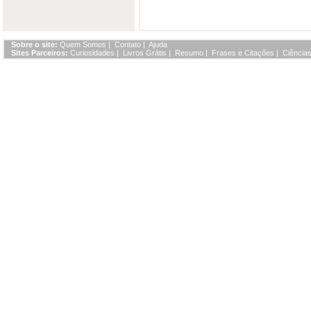
Sobre o site:
Quem Somos
|
Contato
|
Ajuda
Sites Parceiros:
Curiosidades
|
Livros Grátis
|
Resumo
|
Frases e Citações
|
Ciências