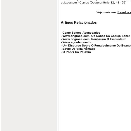
guiados por 40 anos (Deuteronômio 32, 48 - 52)
Veja mais em:
Estudos d
Artigos Relacionados
-
Como Somos Abençoados
-
Www.ongrace.com: Os Danos Da Cobiça Sobre
-
Www.ongrace.com: Roubaram O Embusteiro
-
Www.agrade.com.br
-
Um Discurso Sobre O Fortalecimento Do Evang
-
Estilo De Vida Nômade
-
O Poder Da Palavra