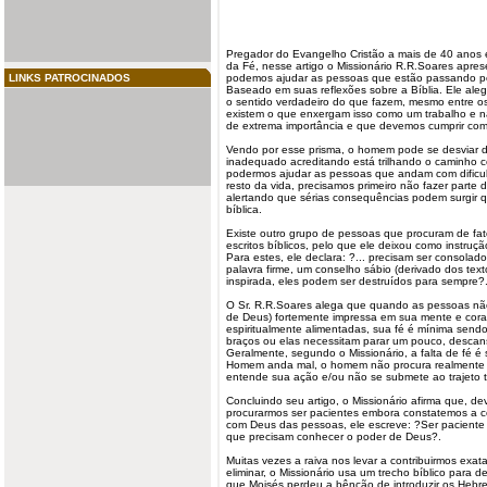
Pregador do
Evangelho
Cristão a mais de 40 anos
da Fé, nesse artigo o Missionário R.R.Soares apre
LINKS PATROCINADOS
podemos ajudar as pessoas que estão passando po
Baseado em suas reflexões sobre a Bíblia. Ele al
o sentido verdadeiro do que fazem, mesmo entre o
existem o que enxergam isso como um trabalho e
de extrema importância e que devemos cumprir com 
Vendo por esse prisma, o homem pode se desviar d
inadequado acreditando está trilhando o caminho co
podermos ajudar as pessoas que andam com dificul
resto da vida, precisamos primeiro não fazer parte
alertando que sérias consequências podem surgir
bíblica.
Existe outro grupo de pessoas que procuram de fat
escritos bíblicos, pelo que ele deixou como instruç
Para estes, ele declara: ?...
precisam
ser consolado
palavra firme, um conselho sábio (derivado dos te
inspirada, eles podem ser destruídos para sempre?
O Sr. R.R.Soares alega que quando as pessoas não 
de Deus) fortemente impressa em sua mente e cora
espiritualmente alimentadas, sua fé é mínima send
braços ou elas necessitam parar um pouco, descansa
Geralmente, segundo o Missionário, a falta de fé é
Homem anda mal, o homem não procura realmente 
entende sua ação e/ou não se submete ao trajeto tr
Concluindo seu artigo, o Missionário afirma que, d
procurarmos ser pacientes embora constatemos a
com Deus das pessoas, ele escreve: ?Ser paciente
que precisam conhecer o poder de Deus?.
Muitas vezes a raiva nos levar a contribuirmos ex
eliminar, o Missionário usa um trecho bíblico para d
que Moisés perdeu a bênção de introduzir os Hebr