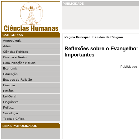
PUBLICIDADE
CATEGORIAS
Página Principal
:
Estudos de Religião
Antropologia
Artes
Reflexões sobre o Evangelho:
Ciências Politicas
Importantes
Cinema e Teatro
Comunicações e Mídia
Publicidade
Economia
Educação
Estudos de Religião
Filosofia
História
Lei Geral
Linguística
Política
Sociologia
Teoria e Crítica
LINKS PATROCINADOS