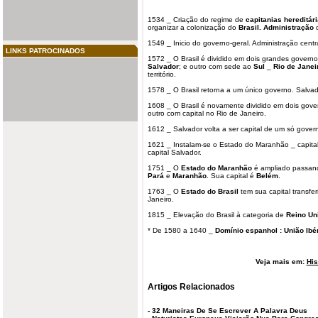
1534 _ Criação do regime de
capitanias hereditár
organizar a colonização do
Brasil.
Administração
1549 _ Inicio do governo-geral. Administração centr
LINKS PATROCINADOS
1572 _ O Brasil é dividido em dois grandes gover
Salvador
; e outro com sede ao
Sul
_
Rio de Janei
território.
1578 _ O Brasil retorna a um único governo. Salvado
1608 _ O Brasil é novamente dividido em dois gove
outro com capital no Rio de Janeiro.
1612 _ Salvador volta a ser capital de um só gover
1621 _ Instalam-se o Estado do Maranhão _ capital
capital Salvador.
1751 _ O
Estado do Maranhão
é ampliado passan
Pará
e
Maranhão
. Sua capital é
Belém
.
1763 _ O
Estado do Brasil
tem sua capital transfe
Janeiro.
1815 _ Elevação do Brasil à categoria de
Reino Un
* De 1580 a 1640 _
Domínio espanhol :
União Ibé
Veja mais em:
His
Artigos Relacionados
-
32 Maneiras De Se Escrever A Palavra Deus