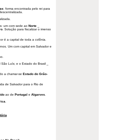
ias
: forma encontrada pelo rei para
descentralizada.
alizada.
nos: um com sede ao
Norte
_
ro
. Solução para fiscalizar o imenso
r é a capital de toda a colônia.
rnos. Um com capital em Salvador e
no.
 São Luís; e o Estado do Brasil _
do a chamar-se
Estado do Grão-
rida de Salvador para o Rio de
ido
ao de
Portugal
e
Algarves
.
rica
.
tória