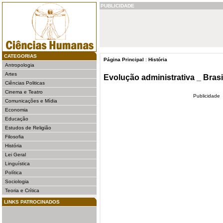
PUBLICIDADE
CATEGORIAS
Página Principal
:
História
Antropologia
Artes
Evolução administrativa _ Brasi
Ciências Politicas
Cinema e Teatro
Publicidade
Comunicações e Mídia
Economia
Educação
Estudos de Religião
Filosofia
História
Lei Geral
Linguística
Política
Sociologia
Teoria e Crítica
LINKS PATROCINADOS