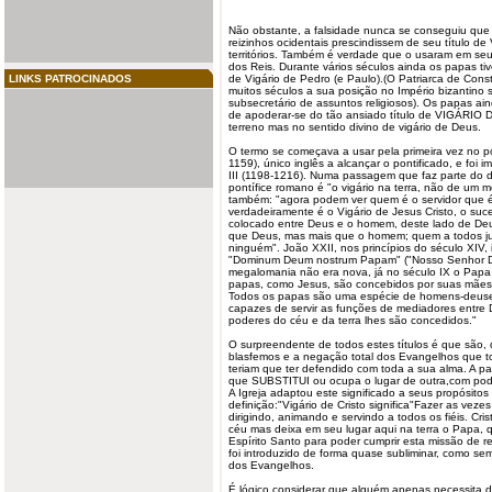
Não obstante, a falsidade nunca se conseguiu que 
reizinhos ocidentais prescindissem de seu título de
territórios. Também é verdade que o usaram em seu 
dos Reis. Durante vários séculos ainda os
papas
ti
LINKS PATROCINADOS
de Vigário de Pedro (e Paulo).(O Patriarca de Const
muitos séculos a sua posição no Império bizantino
subsecretário de assuntos religiosos). Os papas ai
de apoderar-se do tão ansiado título de VIGÁRIO
terreno mas no sentido divino de vigário de Deus.
O termo se começava a usar pela primeira vez no p
1159), único inglês a alcançar o pontificado, e foi 
III (1198-1216). Numa passagem que faz parte do di
pontífice romano é "o vigário na terra, não de u
também: "agora podem ver quem é o servidor que é
verdadeiramente é o Vigário de Jesus Cristo, o suc
colocado entre Deus e o homem, deste lado de D
que Deus, mas mais que o homem; quem a todos ju
ninguém". João XXII, nos princípios do século XIV,
"Dominum Deum nostrum Papam" ("Nosso Senhor D
megalomania não era nova, já no século IX o Papa
papas, como Jesus, são concebidos por suas mães a
Todos os papas são uma espécie de homens-deuses
capazes de servir as funções de mediadores entre
poderes do céu e da terra lhes são concedidos."
O surpreendente de todos estes títulos é que são, 
blasfemos e a negação total dos Evangelhos que 
teriam que ter defendido com toda a sua alma. A pa
que SUBSTITUI ou ocupa o lugar de outra,com poder
A Igreja adaptou este significado a seus propósitos
definição:"Vigário de Cristo significa"Fazer as vez
dirigindo, animando e servindo a todos os fiéis. Cris
céu mas deixa em seu lugar aqui na terra o Papa, 
Espírito Santo para poder cumprir esta missão de re
foi introduzido de forma quase subliminar, como se
dos Evangelhos.
É lógico considerar que alguém apenas necessita de