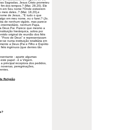
as Sagradas, Jesus Cristo prometeu
 fim dos tempos.? (Mat. 28,20). Ele
sem em Seu nome:?Onde estiverem
 meio deles..? (Mat. 18,20),e
 nome de Jesus..."E tudo o que
algo em meu nome, eu o farei.? (Jo.
ita de
nenhum
vigário, mas parece
 intermediário, nenhum Papa,
u a Deus Pai. Parece que mesmo a
nstituição hierárquica, sobra por
tido original de reunião dos fiéis
lo "Povo de Deus" e representavam
r-se numa instituição totalitária em
mente a Deus (Pai e Filho e Espírito
 fiéis ingénuos (que dentes tão
esentante - aparte algumas
 este papel - é a Virgem.
a principal receptora dos pedidos,
s, novenas, peregrinações,
rentes.
e Religião
is?