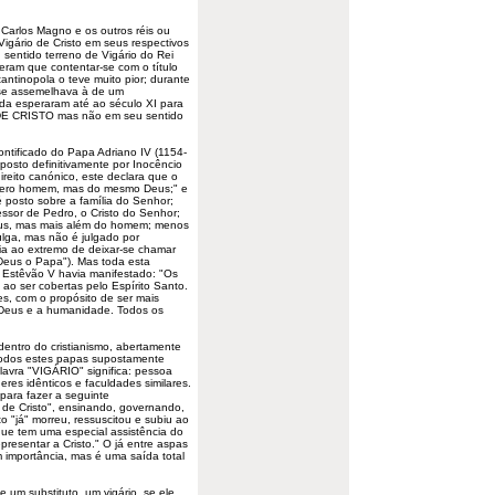
Carlos Magno e os outros réis ou
 Vigário de
Cristo
em seus respectivos
sentido terreno de Vigário do Rei
veram que contentar-se com o título
antinopola o teve muito pior; durante
 se assemelhava à de um
nda esperaram até ao século XI para
 DE CRISTO mas não em seu sentido
ontificado do Papa Adriano IV (1154-
imposto definitivamente por Inocêncio
reito canónico, este declara que o
m mero homem, mas do mesmo Deus;" e
 posto sobre a família do Senhor;
essor de Pedro, o Cristo do Senhor;
eus, mas mais além do homem; menos
lga, mas não é julgado por
 ia ao extremo de deixar-se chamar
eus o Papa"). Mas toda esta
 Estêvão V havia manifestado: "Os
o ser cobertas pelo Espírito Santo.
, com o propósito de ser mais
 Deus e a humanidade. Todos os
dentro do cristianismo, abertamente
todos estes papas supostamente
lavra "VIGÁRIO" significa: pessoa
es idênticos e faculdades similares.
 para fazer a seguinte
es de Cristo", ensinando, governando,
to "já" morreu, ressuscitou e subiu ao
que tem uma especial assistência do
presentar a Cristo." O já entre aspas
m importância, mas é uma saída total
 um substituto, um vigário, se ele