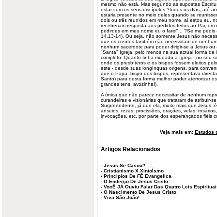
mesmo não está. Mas segundo as supostas Escritur
estar com os seus discípulos ?todos os dias, até ao
estaria presente no meio deles quando se reunis
dois ou três reunidos em meu nome, aí estou eu, no
receberiam resposta aos pedidos feitos ao Pai, em
pedirdes em meu nome eu o farei".., ?Se me pedis 
14,13-14). Ou seja, não somente Jesus não necess
que os crentes também não necessitam de nenhum
nenhum sacerdote para poder dirigir-se a Jesus o
"Santa" Igreja, pelo menos na sua actual forma de i
completo. Quanto tinha mudado a Igreja - no seu sen
onde os presbíteros e os bispos fossem eleitos pe
este - desde suas longínquas origens, para converte
que o Papa, bispo dos bispos, representava directa
Santo) para desta forma melhor poder aterrorizar os
grandes tens, avozinha!).
A única que não parece necessitar de nenhum repr
curandeiras e visionárias que trataram de atribuir-se
Surpreendente, já que ela, muito mais que Jesus, é 
anseios, rezas, procissões, orações, velas, rosário
invocações, etc. por parte dos esperançados fiéis c
Veja mais em:
Estudos d
Artigos Relacionados
-
Jesus Se Casou?
-
Cristianismo X XintoÍsmo
-
Principios De FÉ Evangelica
-
O Enderço De Jesus Cristo
-
VocÊ JÁ Ouviu Falar Das Quatro Leis Espiritua
-
O Nascimento De Jesus Cristo
-
Viva São João!