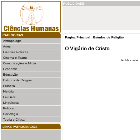
PUBLICIDADE
CATEGORIAS
Página Principal
:
Estudos de Religião
Antropologia
Artes
O Vigário de Cristo
Ciências Politicas
Cinema e Teatro
Publicidade
Comunicações e Mídia
Economia
Educação
Estudos de Religião
Filosofia
História
Lei Geral
Linguística
Política
Sociologia
Teoria e Crítica
LINKS PATROCINADOS