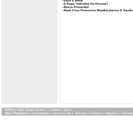
-
Ética E Moral
-
O Papa: Indivíduo Ou Pessoa?
-
Busca Primordial
-
Atual Crise Financeira Mundial,burrice E Ganân
Sobre o site:
Quem Somos
|
Contato
|
Ajuda
Sites Parceiros:
Curiosidades
|
Livros Grátis
|
Resumo
|
Frases e Citações
|
Ciências