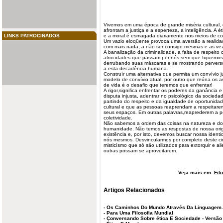
Vivemos em uma época de grande miséria cultural,
afrontam a justiça e a esperteza, a inteligência. A é
LINKS PATROCINADOS
e a moral é esmagada diariamente nos meios de co
Um vazio eloqüente provoca uma aversão a realida
com mais nada, a não ser consigo mesmas e as vez
A banalização da criminalidade, a falta de respeit
atrocidades que passam por nós sem que fiquemos
derrubando suas máscaras e se mostrando perverso
a esta decadência humana.
Construír uma alternativa que permita um convívio j
modelo de convívio atual, por outro que reúna os 
de vida é o desafio que teremos que enfrentar!
A rigor,significa enfrentar os poderes da ganância 
disputa injusta, adentrar no psicológico da socieda
partindo do respeito e da igualdade de oportunida
cultural e que as pessoas reaprendam a respeitarem
seus espaços. Em outras palavras,reaprederem a pen
coletividade.
Não sabemos a ordem das coisas na natureza e d
humanidade. Não temos as respostas de nossa ori
existência e, por isto, devemos buscar nossa ident
nós mesmos. Desvincularmos por completo deste ci
misticísmo que só são utilizados para extorquir e a
outras possam se aproveitarem.
Veja mais em:
Fil
Artigos Relacionados
-
Os Caminhos Do Mundo Através Da Linguagem.
-
Para Uma Filosofia Mundial
-
Conversando Sobre ética E Sociedade - Versão